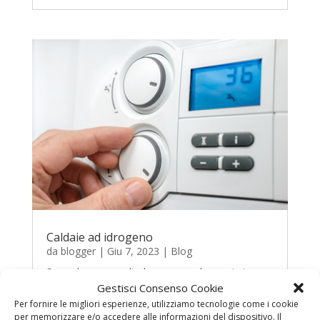
Caldaie ad idrogeno
da
blogger
|
Giu 7, 2023
|
Blog
Sono davvero molte le persone che ogni giorno
Gestisci Consenso Cookie
vanno su internet magari leggendo articoli come
Per fornire le migliori esperienze, utilizziamo tecnologie come i cookie
questo o andando direttamente nei siti delle
per memorizzare e/o accedere alle informazioni del dispositivo. Il