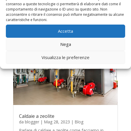
aziende per cercare informazioni per quanto
consenso a queste tecnologie ci permetterà di elaborare dati come il
riguarda le caldaie ad idrogeno,e magari sono
comportamento di navigazione o ID unici su questo sito. Non
quelle persone che amano informarsi su...
acconsentire o ritirare il consenso può influire negativamente su alcune
caratteristiche e funzioni.
Accetta
Nega
Visualizza le preferenze
Caldaie a zeolite
da
blogger
|
Mag 28, 2023
|
Blog
Parlare di caldaie a zeolite come facciamo in