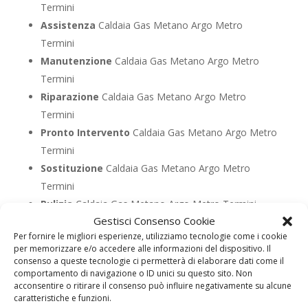
Termini
Assistenza
Caldaia Gas Metano Argo Metro
Termini
Manutenzione
Caldaia Gas Metano Argo Metro
Termini
Riparazione
Caldaia Gas Metano Argo Metro
Termini
Pronto Intervento
Caldaia Gas Metano Argo Metro
Termini
Sostituzione
Caldaia Gas Metano Argo Metro
Termini
Pulizia
Caldaia Gas Metano Argo Metro Termini
Gestisci Consenso Cookie
Controllo Fumi
Caldaia Gas Metano Argo Metro
Per fornire le migliori esperienze, utilizziamo tecnologie come i cookie
Termini
per memorizzare e/o accedere alle informazioni del dispositivo. Il
Bollino Blu
Caldaia Gas Metano Argo Metro Termini
consenso a queste tecnologie ci permetterà di elaborare dati come il
comportamento di navigazione o ID unici su questo sito. Non
Vendita
Caldaia Gas Metano Argo Metro Termini
acconsentire o ritirare il consenso può influire negativamente su alcune
Offerte
Caldaia Gas Metano Argo Metro Termini
caratteristiche e funzioni.