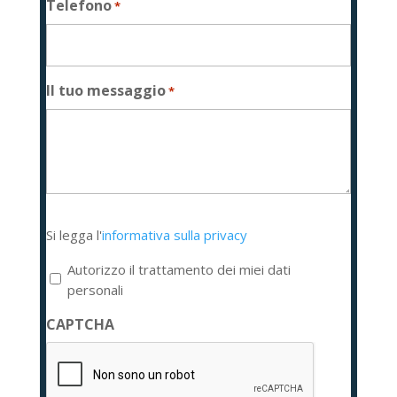
Telefono
*
Il tuo messaggio
*
Si
Si legga l'
informativa sulla privacy
legga
l'informativa
Autorizzo il trattamento dei miei dati
sulla
personali
privacy
CAPTCHA
*