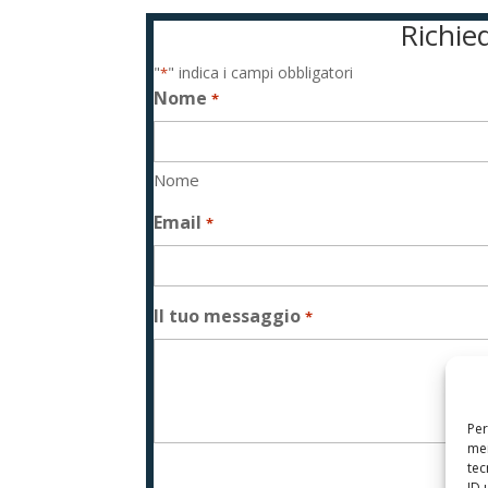
Richied
"
" indica i campi obbligatori
*
Nome
*
Nome
Email
*
Il tuo messaggio
*
Per
mem
tec
Si
ID 