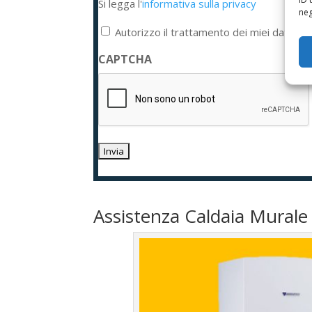
Si legga l'
informativa sulla privacy
legga
neg
l'informativa
Autorizzo il trattamento dei miei dati per
sulla
privacy
CAPTCHA
*
Assistenza Caldaia Murale 