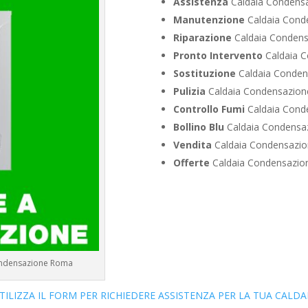
Assistenza
Caldaia Condensa
Manutenzione
Caldaia Conde
Riparazione
Caldaia Condens
Pronto Intervento
Caldaia C
Sostituzione
Caldaia Conden
Pulizia
Caldaia Condensazione
Controllo Fumi
Caldaia Conde
Bollino Blu
Caldaia Condensaz
Vendita
Caldaia Condensazio
Offerte
Caldaia Condensazion
Condensazione Roma
TILIZZA IL FORM PER RICHIEDERE ASSISTENZA PER LA TUA CALDA