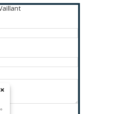
Vaillant
 o