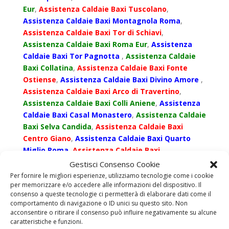
Eur
,
Assistenza Caldaie Baxi Tuscolano
,
Assistenza Caldaie Baxi Montagnola Roma
,
Assistenza Caldaie Baxi Tor di Schiavi
,
Assistenza Caldaie Baxi Roma Eur
,
Assistenza
Caldaie Baxi Tor Pagnotta
,
Assistenza Caldaie
Baxi Collatina
,
Assistenza Caldaie Baxi Fonte
Ostiense
,
Assistenza Caldaie Baxi Divino Amore
,
Assistenza Caldaie Baxi Arco di Travertino
,
Assistenza Caldaie Baxi Colli Aniene
,
Assistenza
Caldaie Baxi Casal Monastero
,
Assistenza Caldaie
Baxi Selva Candida
,
Assistenza Caldaie Baxi
Centro Giano
,
Assistenza Caldaie Baxi Quarto
Miglio Roma
,
Assistenza Caldaie Baxi
Torreangela
,
Assistenza Caldaie Baxi
Gestisci Consenso Cookie
Alessandrino
,
Assistenza Caldaie Baxi Caffarella
,
Per fornire le migliori esperienze, utilizziamo tecnologie come i cookie
per memorizzare e/o accedere alle informazioni del dispositivo. Il
Assistenza Caldaie Baxi Magliana
,
Assistenza
consenso a queste tecnologie ci permetterà di elaborare dati come il
Caldaie Baxi Tor Carbone
,
Assistenza Caldaie
comportamento di navigazione o ID unici su questo sito. Non
Baxi Acqua Acetosa Ostiense
,
Assistenza Caldaie
acconsentire o ritirare il consenso può influire negativamente su alcune
Baxi Mostacciano
,
Assistenza Caldaie Baxi
caratteristiche e funzioni.