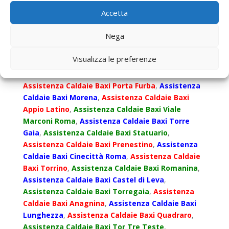
Ardeatina
,
Assistenza Caldaie Baxi Roma Est
,
Accetta
Assistenza Caldaie Baxi Tor Cervara
,
Assistenza
Caldaie Baxi Laurentino
,
Assistenza Caldaie Baxi
Nega
Don Bosco Roma
,
Assistenza Caldaie Baxi
Giustiniana
,
Assistenza Caldaie Baxi Tiburtino
Visualizza le preferenze
Terzo
,
Assistenza Caldaie Baxi Casal Bernocchi
,
Assistenza Caldaie Baxi Ponte Linari Roma
,
Assistenza Caldaie Baxi Porta Furba
,
Assistenza
Caldaie Baxi Morena
,
Assistenza Caldaie Baxi
Appio Latino
,
Assistenza Caldaie Baxi Viale
Marconi Roma
,
Assistenza Caldaie Baxi Torre
Gaia
,
Assistenza Caldaie Baxi Statuario
,
Assistenza Caldaie Baxi Prenestino
,
Assistenza
Caldaie Baxi Cinecittà Roma
,
Assistenza Caldaie
Baxi Torrino
,
Assistenza Caldaie Baxi Romanina
,
Assistenza Caldaie Baxi Castel di Leva
,
Assistenza Caldaie Baxi Torregaia
,
Assistenza
Caldaie Baxi Anagnina
,
Assistenza Caldaie Baxi
Lunghezza
,
Assistenza Caldaie Baxi Quadraro
,
Assistenza Caldaie Baxi Tor Tre Teste
,