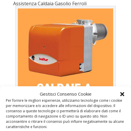
Assistenza Caldaia Gasolio Ferroli
Gestisci Consenso Cookie
Per fornire le migliori esperienze, utilizziamo tecnologie come i cookie
per memorizzare e/o accedere alle informazioni del dispositivo. Il
Caldaie Ferroli Roma – Caldaie a Gasolio a Roma
consenso a queste tecnologie ci permetterà di elaborare dati come il
comportamento di navigazione o ID unici su questo sito. Non
acconsentire o ritirare il consenso può influire negativamente su alcune
Prima Accensione
Caldaia Gasolio Ferroli Roma
caratteristiche e funzioni.
Assistenza
Caldaia Gasolio Ferroli Roma