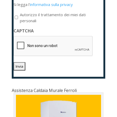
Si
Si legga l'
informativa sulla privacy
legga
l'informativa
Autorizzo il trattamento dei miei dati
sulla
personali
privacy
CAPTCHA
*
Assistenza Caldaia Murale Ferroli