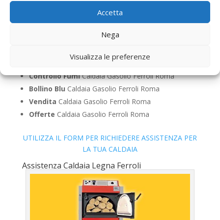
Accetta
Manutenzione
Caldaia Gasolio Ferroli Roma
Riparazione
Caldaia Gasolio Ferroli Roma
Nega
Pronto Intervento
Caldaia Gasolio Ferroli Roma
Sostituzione
Caldaia Gasolio Ferroli Roma
Visualizza le preferenze
Pulizia
Caldaia Gasolio Ferroli Roma
Controllo Fumi
Caldaia Gasolio Ferroli Roma
Bollino Blu
Caldaia Gasolio Ferroli Roma
Vendita
Caldaia Gasolio Ferroli Roma
Offerte
Caldaia Gasolio Ferroli Roma
UTILIZZA IL FORM PER RICHIEDERE ASSISTENZA PER
LA TUA CALDAIA
Assistenza Caldaia Legna Ferroli