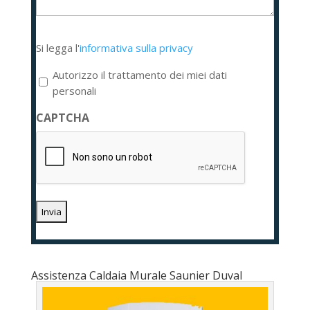
Si
Si legga l'
informativa sulla privacy
legga
l'informativa
Autorizzo il trattamento dei miei dati
sulla
personali
privacy
CAPTCHA
*
Assistenza Caldaia Murale Saunier Duval