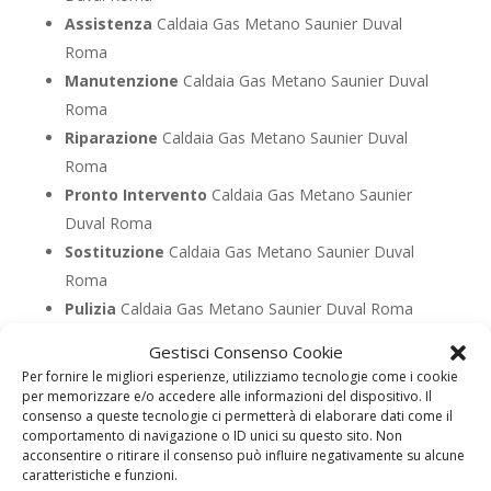
Assistenza
Caldaia Gas Metano Saunier Duval
Roma
Manutenzione
Caldaia Gas Metano Saunier Duval
Roma
Riparazione
Caldaia Gas Metano Saunier Duval
Roma
Pronto Intervento
Caldaia Gas Metano Saunier
Duval Roma
Sostituzione
Caldaia Gas Metano Saunier Duval
Roma
Pulizia
Caldaia Gas Metano Saunier Duval Roma
Controllo Fumi
Caldaia Gas Metano Saunier Duval
Gestisci Consenso Cookie
Roma
Per fornire le migliori esperienze, utilizziamo tecnologie come i cookie
Bollino Blu
Caldaia Gas Metano Saunier Duval
per memorizzare e/o accedere alle informazioni del dispositivo. Il
consenso a queste tecnologie ci permetterà di elaborare dati come il
Roma
comportamento di navigazione o ID unici su questo sito. Non
Vendita
Caldaia Gas Metano Saunier Duval Roma
acconsentire o ritirare il consenso può influire negativamente su alcune
caratteristiche e funzioni.
Offerte
Caldaia Gas Metano Saunier Duval Roma