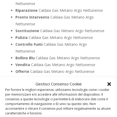
Nettunense
Riparazione
Caldaia Gas Metano Argo Nettunense
Pronto Intervento
Caldaia Gas Metano Argo
Nettunense
Sostituzione
Caldaia Gas Metano Argo Nettunense
Pulizia
Caldaia Gas Metano Argo Nettunense
Controllo Fumi
Caldaia Gas Metano Argo
Nettunense
Bollino Blu
Caldaia Gas Metano Argo Nettunense
Vendita
Caldaia Gas Metano Argo Nettunense
Offerte
Caldaia Gas Metano Argo Nettunense
Gestisci Consenso Cookie
UTILIZZA IL FORM PER RICHIEDERE ASSISTENZA PER
Per fornire le migliori esperienze, utilizziamo tecnologie come i cookie
LA TUA CALDAIA
per memorizzare e/o accedere alle informazioni del dispositivo. Il
consenso a queste tecnologie ci permetterà di elaborare dati come il
Assistenza Caldaia Gasolio
comportamento di navigazione o ID unici su questo sito. Non
Argo
acconsentire o ritirare il consenso può influire negativamente su alcune
caratteristiche e funzioni.