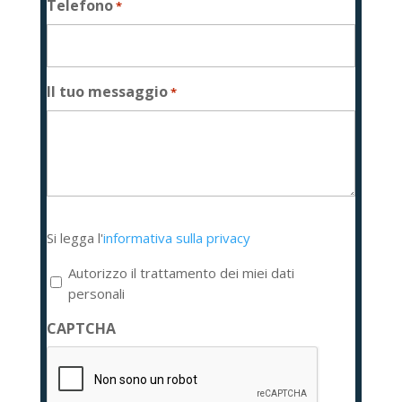
Telefono
*
Il tuo messaggio
*
Si
Si legga l'
informativa sulla privacy
legga
l'informativa
Autorizzo il trattamento dei miei dati
sulla
personali
privacy
CAPTCHA
*