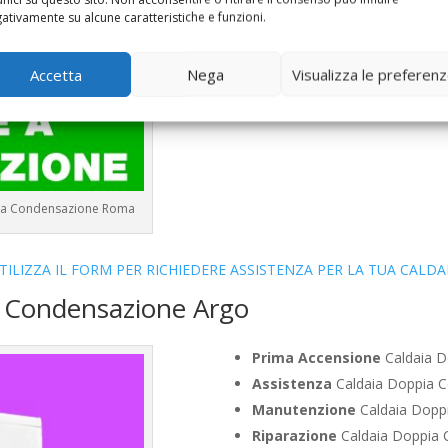
Bollino Blu
Caldaia Condensaz
ativamente su alcune caratteristiche e funzioni.
Vendita
Caldaia Condensazion
Offerte
Caldaia Condensazion
Accetta
Nega
Visualizza le preferen
ie a Condensazione Roma
TILIZZA IL FORM PER RICHIEDERE ASSISTENZA PER LA TUA CALDA
a Condensazione Argo
Prima Accensione
Caldaia D
Assistenza
Caldaia Doppia C
Manutenzione
Caldaia Doppi
Riparazione
Caldaia Doppia 