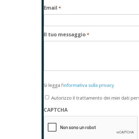
Email
*
Il tuo messaggio
*
Si
Si legga l'
informativa sulla privacy
legga
l'informativa
Autorizzo il trattamento dei miei dati per
sulla
privacy
CAPTCHA
*