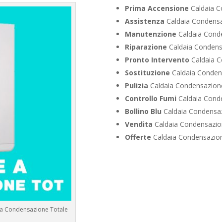
Prima Accensione
Caldaia C
Assistenza
Caldaia Condensa
Manutenzione
Caldaia Conde
Riparazione
Caldaia Condensa
Pronto Intervento
Caldaia C
Sostituzione
Caldaia Condens
Pulizia
Caldaia Condensazione
Controllo Fumi
Caldaia Conde
Bollino Blu
Caldaia Condensaz
Vendita
Caldaia Condensazion
Offerte
Caldaia Condensazion
e a Condensazione Totale