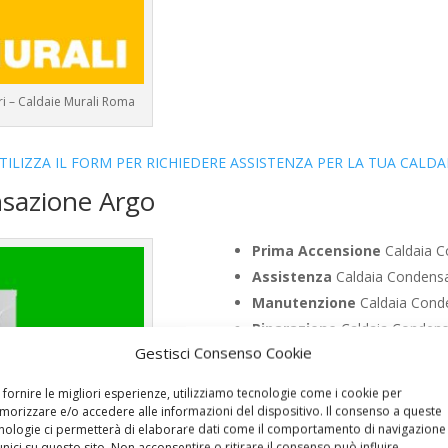
ri – Caldaie Murali Roma
TILIZZA IL FORM PER RICHIEDERE ASSISTENZA PER LA TUA CALDA
nsazione Argo
Prima Accensione
Caldaia C
Assistenza
Caldaia Condensa
Manutenzione
Caldaia Conde
Riparazione
Caldaia Condensa
Gestisci Consenso Cookie
Pronto Intervento
Caldaia C
Sostituzione
Caldaia Condens
 fornire le migliori esperienze, utilizziamo tecnologie come i cookie per
Pulizia
Caldaia Condensazione
orizzare e/o accedere alle informazioni del dispositivo. Il consenso a queste
nologie ci permetterà di elaborare dati come il comportamento di navigazione
Controllo Fumi
Caldaia Conde
unici su questo sito. Non acconsentire o ritirare il consenso può influire