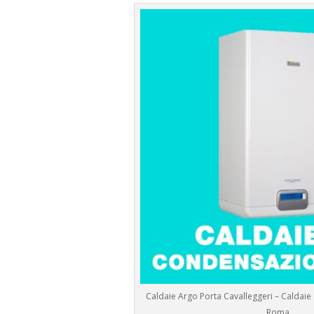
Caldaie Argo Porta Cavalleggeri – Caldai
Roma