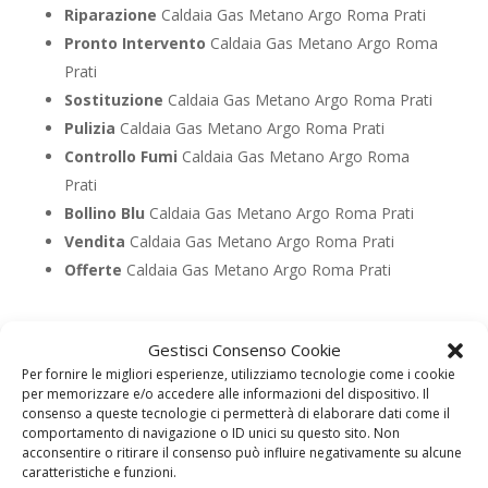
Riparazione
Caldaia Gas Metano Argo Roma Prati
Pronto Intervento
Caldaia Gas Metano Argo Roma
Prati
Sostituzione
Caldaia Gas Metano Argo Roma Prati
Pulizia
Caldaia Gas Metano Argo Roma Prati
Controllo Fumi
Caldaia Gas Metano Argo Roma
Prati
Bollino Blu
Caldaia Gas Metano Argo Roma Prati
Vendita
Caldaia Gas Metano Argo Roma Prati
Offerte
Caldaia Gas Metano Argo Roma Prati
UTILIZZA IL FORM PER RICHIEDERE ASSISTENZA PER
Gestisci Consenso Cookie
LA TUA CALDAIA
Per fornire le migliori esperienze, utilizziamo tecnologie come i cookie
per memorizzare e/o accedere alle informazioni del dispositivo. Il
Assistenza Caldaia Gasolio
consenso a queste tecnologie ci permetterà di elaborare dati come il
Argo
comportamento di navigazione o ID unici su questo sito. Non
acconsentire o ritirare il consenso può influire negativamente su alcune
caratteristiche e funzioni.