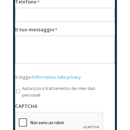
Telefono
*
Il tuo messaggio
*
Si
Si legga l'
informativa sulla privacy
legga
l'informativa
Autorizzo il trattamento dei miei dati
sulla
personali
privacy
CAPTCHA
*