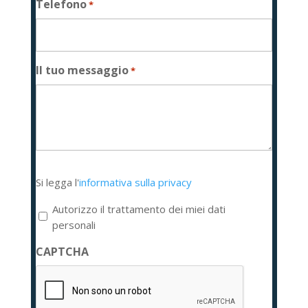
Telefono
*
Il tuo messaggio
*
Si
Si legga l'
informativa sulla privacy
legga
l'informativa
Autorizzo il trattamento dei miei dati
sulla
personali
privacy
CAPTCHA
*