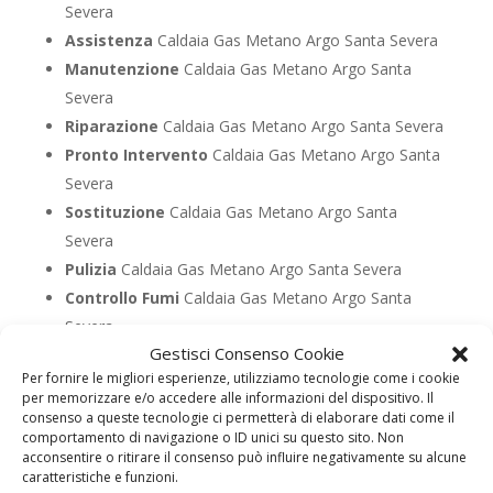
Severa
Assistenza
Caldaia Gas Metano Argo Santa Severa
Manutenzione
Caldaia Gas Metano Argo Santa
Severa
Riparazione
Caldaia Gas Metano Argo Santa Severa
Pronto Intervento
Caldaia Gas Metano Argo Santa
Severa
Sostituzione
Caldaia Gas Metano Argo Santa
Severa
Pulizia
Caldaia Gas Metano Argo Santa Severa
Controllo Fumi
Caldaia Gas Metano Argo Santa
Severa
Gestisci Consenso Cookie
Bollino Blu
Caldaia Gas Metano Argo Santa Severa
Per fornire le migliori esperienze, utilizziamo tecnologie come i cookie
Vendita
Caldaia Gas Metano Argo Santa Severa
per memorizzare e/o accedere alle informazioni del dispositivo. Il
Offerte
Caldaia Gas Metano Argo Santa Severa
consenso a queste tecnologie ci permetterà di elaborare dati come il
comportamento di navigazione o ID unici su questo sito. Non
acconsentire o ritirare il consenso può influire negativamente su alcune
caratteristiche e funzioni.
UTILIZZA IL FORM PER RICHIEDERE ASSISTENZA PER