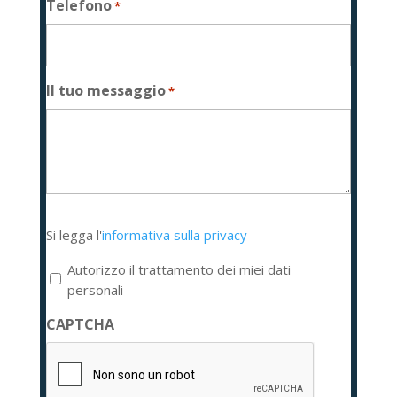
Telefono
*
Il tuo messaggio
*
Si
Si legga l'
informativa sulla privacy
legga
l'informativa
Autorizzo il trattamento dei miei dati
sulla
personali
privacy
CAPTCHA
*