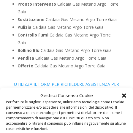
Pronto Intervento
Caldaia Gas Metano Argo Torre
Gaia
Sostituzione
Caldaia Gas Metano Argo Torre Gaia
Pulizia
Caldaia Gas Metano Argo Torre Gaia
Controllo Fumi
Caldaia Gas Metano Argo Torre
Gaia
Bollino Blu
Caldaia Gas Metano Argo Torre Gaia
Vendita
Caldaia Gas Metano Argo Torre Gaia
Offerte
Caldaia Gas Metano Argo Torre Gaia
UTILIZZA IL FORM PER RICHIEDERE ASSISTENZA PER
LA TUA CALDAIA
Gestisci Consenso Cookie
Assistenza Caldaia Gasolio
Per fornire le migliori esperienze, utilizziamo tecnologie come i cookie
per memorizzare e/o accedere alle informazioni del dispositivo. Il
Argo
consenso a queste tecnologie ci permetterà di elaborare dati come il
comportamento di navigazione o ID unici su questo sito. Non
acconsentire o ritirare il consenso può influire negativamente su alcune
caratteristiche e funzioni.