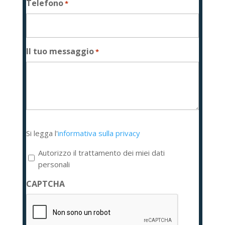
Telefono
*
Il tuo messaggio
*
Si
Si legga l'
informativa sulla privacy
legga
l'informativa
Autorizzo il trattamento dei miei dati
sulla
personali
privacy
CAPTCHA
*