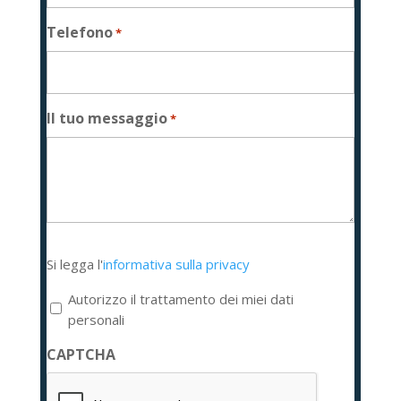
Telefono
*
Il tuo messaggio
*
Si
Si legga l'
informativa sulla privacy
legga
l'informativa
Autorizzo il trattamento dei miei dati
sulla
personali
privacy
CAPTCHA
*