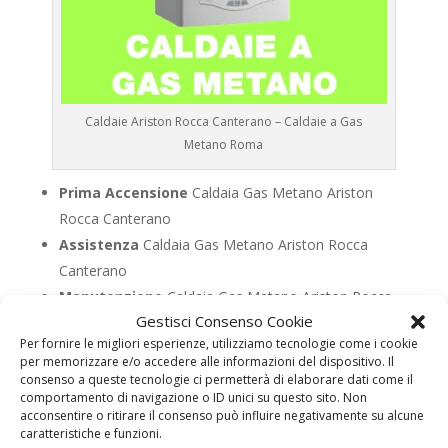
Caldaie Ariston Rocca Canterano – Caldaie a Gas
Metano Roma
Prima Accensione
Caldaia Gas Metano Ariston
Rocca Canterano
Assistenza
Caldaia Gas Metano Ariston Rocca
Canterano
Manutenzione
Caldaia Gas Metano Ariston Rocca
Gestisci Consenso Cookie
Canterano
Per fornire le migliori esperienze, utilizziamo tecnologie come i cookie
Riparazione
Caldaia Gas Metano Ariston Rocca
per memorizzare e/o accedere alle informazioni del dispositivo. Il
Canterano
consenso a queste tecnologie ci permetterà di elaborare dati come il
comportamento di navigazione o ID unici su questo sito. Non
Pronto Intervento
Caldaia Gas Metano Ariston
acconsentire o ritirare il consenso può influire negativamente su alcune
Rocca Canterano
caratteristiche e funzioni.