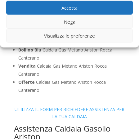
Sostituzione
Caldaia Gas Metano Ariston Rocca
Accetta
Canterano
Pulizia
Caldaia Gas Metano Ariston Rocca
Nega
Canterano
Controllo Fumi
Caldaia Gas Metano Ariston Rocca
Visualizza le preferenze
Canterano
Bollino Blu
Caldaia Gas Metano Ariston Rocca
Canterano
Vendita
Caldaia Gas Metano Ariston Rocca
Canterano
Offerte
Caldaia Gas Metano Ariston Rocca
Canterano
UTILIZZA IL FORM PER RICHIEDERE ASSISTENZA PER
LA TUA CALDAIA
Assistenza Caldaia Gasolio
Ariston