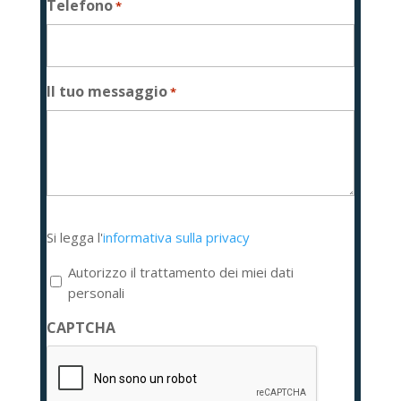
Telefono
*
Il tuo messaggio
*
Si
Si legga l'
informativa sulla privacy
legga
l'informativa
Autorizzo il trattamento dei miei dati
sulla
personali
privacy
CAPTCHA
*