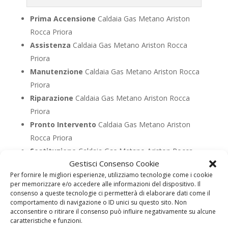
Prima Accensione
Caldaia Gas Metano Ariston
Rocca Priora
Assistenza
Caldaia Gas Metano Ariston Rocca
Priora
Manutenzione
Caldaia Gas Metano Ariston Rocca
Priora
Riparazione
Caldaia Gas Metano Ariston Rocca
Priora
Pronto Intervento
Caldaia Gas Metano Ariston
Rocca Priora
Sostituzione
Caldaia Gas Metano Ariston Rocca
Gestisci Consenso Cookie
Priora
Per fornire le migliori esperienze, utilizziamo tecnologie come i cookie
Pulizia
Caldaia Gas Metano Ariston Rocca Priora
per memorizzare e/o accedere alle informazioni del dispositivo. Il
Controllo Fumi
Caldaia Gas Metano Ariston Rocca
consenso a queste tecnologie ci permetterà di elaborare dati come il
comportamento di navigazione o ID unici su questo sito. Non
Priora
acconsentire o ritirare il consenso può influire negativamente su alcune
Bollino Blu
Caldaia Gas Metano Ariston Rocca
caratteristiche e funzioni.