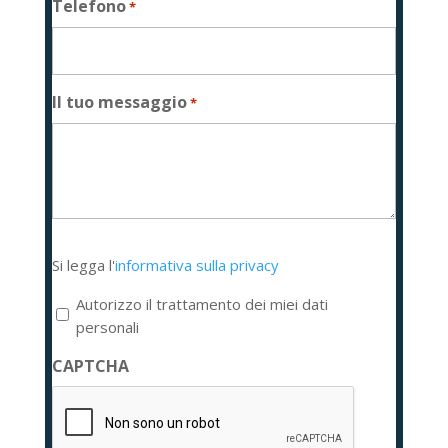
Telefono
*
Il tuo messaggio
*
Si
Si legga l'
informativa sulla privacy
legga
l'informativa
Autorizzo il trattamento dei miei dati
sulla
personali
privacy
CAPTCHA
*