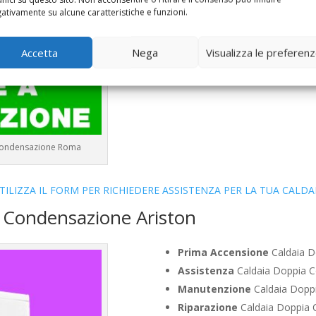
Bollino Blu
Caldaia Condensaz
ativamente su alcune caratteristiche e funzioni.
Vendita
Caldaia Condensazion
Offerte
Caldaia Condensazion
Accetta
Nega
Visualizza le preferen
 Condensazione Roma
TILIZZA IL FORM PER RICHIEDERE ASSISTENZA PER LA TUA CALDA
a Condensazione Ariston
Prima Accensione
Caldaia D
Assistenza
Caldaia Doppia C
Manutenzione
Caldaia Doppi
Riparazione
Caldaia Doppia 