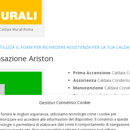
 Caldaie Murali Roma
TILIZZA IL FORM PER RICHIEDERE ASSISTENZA PER LA TUA CALDA
sazione Ariston
Prima Accensione
Caldaia C
Assistenza
Caldaia Condensa
Manutenzione
Caldaia Conde
Riparazione
Caldaia Condens
Gestisci Consenso Cookie
Pronto Intervento
Caldaia C
Sostituzione
Caldaia Condens
 fornire le migliori esperienze, utilizziamo tecnologie come i cookie per
Pulizia
Caldaia Condensazione
orizzare e/o accedere alle informazioni del dispositivo. Il consenso a queste
nologie ci permetterà di elaborare dati come il comportamento di navigazione
Controllo Fumi
Caldaia Conde
unici su questo sito. Non acconsentire o ritirare il consenso può influire