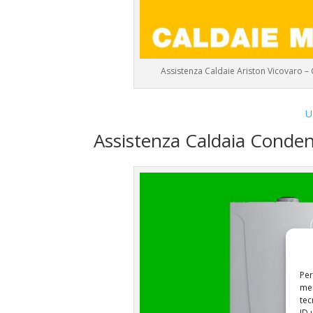
Assistenza Caldaie Ariston Vicovaro –
U
Assistenza Caldaia Conden
Per
mem
tec
ID 