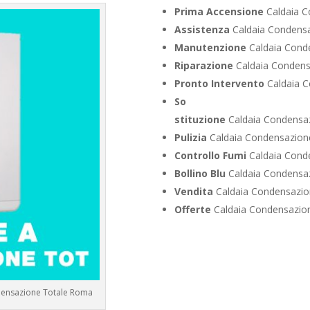
Prima Accensione
Caldaia C
Assistenza
Caldaia Condensa
Manutenzione
Caldaia Conde
Riparazione
Caldaia Condensa
Pronto Intervento
Caldaia C
So
stituzione
Caldaia Condensaz
Pulizia
Caldaia Condensazione
Controllo Fumi
Caldaia Conde
Bollino Blu
Caldaia Condensaz
Vendita
Caldaia Condensazion
Offerte
Caldaia Condensazion
ndensazione Totale Roma