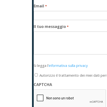
Email
*
Il tuo messaggio
*
Si
Si legga l'
informativa sulla privacy
legga
l'informativa
Autorizzo il trattamento dei miei dati per
sulla
privacy
CAPTCHA
*