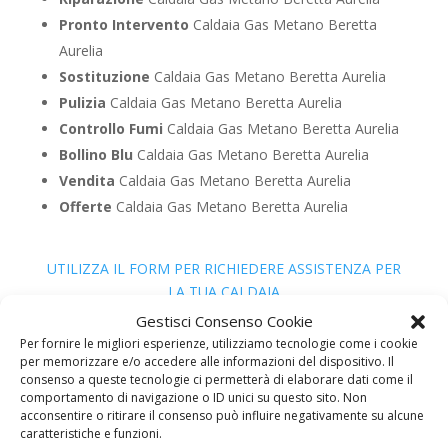
Pronto Intervento
Caldaia Gas Metano Beretta
Aurelia
Sostituzione
Caldaia Gas Metano Beretta Aurelia
Pulizia
Caldaia Gas Metano Beretta Aurelia
Controllo Fumi
Caldaia Gas Metano Beretta Aurelia
Bollino Blu
Caldaia Gas Metano Beretta Aurelia
Vendita
Caldaia Gas Metano Beretta Aurelia
Offerte
Caldaia Gas Metano Beretta Aurelia
UTILIZZA IL FORM PER RICHIEDERE ASSISTENZA PER
LA TUA CALDAIA
Gestisci Consenso Cookie
Assistenza Caldaia Gasolio
Per fornire le migliori esperienze, utilizziamo tecnologie come i cookie
Beretta
per memorizzare e/o accedere alle informazioni del dispositivo. Il
consenso a queste tecnologie ci permetterà di elaborare dati come il
comportamento di navigazione o ID unici su questo sito. Non
acconsentire o ritirare il consenso può influire negativamente su alcune
caratteristiche e funzioni.