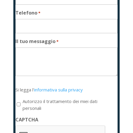
Telefono
*
Il tuo messaggio
*
Si
Si legga l'
informativa sulla privacy
legga
l'informativa
Autorizzo il trattamento dei miei dati
sulla
personali
privacy
CAPTCHA
*