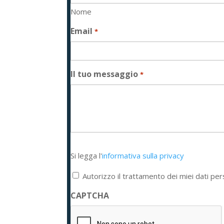
Nome
Email
*
Il tuo messaggio
*
Si
Si legga l'
informativa sulla privacy
legga
l'informativa
Autorizzo il trattamento dei miei dati per
sulla
privacy
CAPTCHA
*