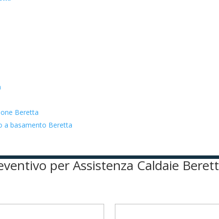
a
zione Beretta
ato a basamento Beretta
reventivo per Assistenza Caldaie Beret