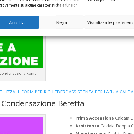
ativamente su alcune caratteristiche e funzioni.
Controllo Fumi
Caldaia Conde
Bollino Blu
Caldaia Condensaz
Vendita
Caldaia Condensazion
Accetta
Nega
Visualizza le preferen
Offerte
Caldaia Condensazion
 a Condensazione Roma
TILIZZA IL FORM PER RICHIEDERE ASSISTENZA PER LA TUA CALDA
a Condensazione Beretta
Prima Accensione
Caldaia D
Assistenza
Caldaia Doppia C
Manutenzione
Caldaia Doppi