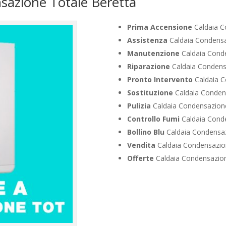
sazione Totale Beretta
Prima Accensione
Caldaia C
Assistenza
Caldaia Condensa
Manutenzione
Caldaia Conde
Riparazione
Caldaia Condensa
Pronto Intervento
Caldaia C
Sostituzione
Caldaia Condens
Pulizia
Caldaia Condensazione
Controllo Fumi
Caldaia Conde
Bollino Blu
Caldaia Condensaz
Vendita
Caldaia Condensazion
Offerte
Caldaia Condensazion