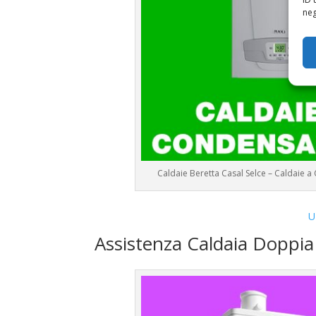
neg
Caldaie Beretta Casal Selce – Caldaie
U
Assistenza Caldaia Doppi