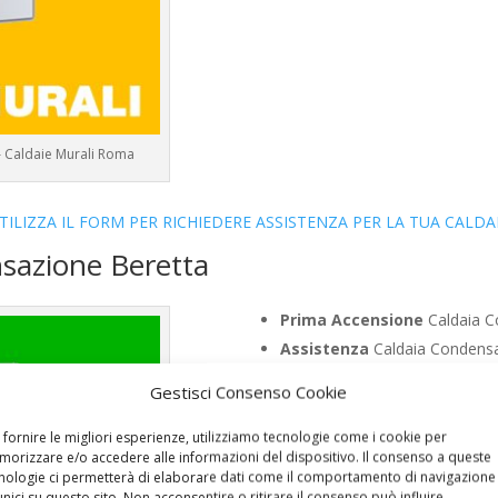
 – Caldaie Murali Roma
TILIZZA IL FORM PER RICHIEDERE ASSISTENZA PER LA TUA CALDA
nsazione Beretta
Prima Accensione
Caldaia C
Assistenza
Caldaia Condensa
Manutenzione
Caldaia Conde
Gestisci Consenso Cookie
Riparazione
Caldaia Condensa
Pronto Intervento
Caldaia C
 fornire le migliori esperienze, utilizziamo tecnologie come i cookie per
orizzare e/o accedere alle informazioni del dispositivo. Il consenso a queste
Sostituzione
Caldaia Condens
nologie ci permetterà di elaborare dati come il comportamento di navigazione
Pulizia
Caldaia Condensazione
unici su questo sito. Non acconsentire o ritirare il consenso può influire