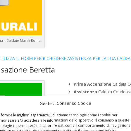
ia – Caldaie Murali Roma
TILIZZA IL FORM PER RICHIEDERE ASSISTENZA PER LA TUA CALDA
nsazione Beretta
Prima Accensione
Caldaia C
Assistenza
Caldaia Condensa
Manutenzione
Caldaia Conde
Gestisci Consenso Cookie
Riparazione
Caldaia Condens
Pronto Intervento
Caldaia C
 fornire le migliori esperienze, utilizziamo tecnologie come i cookie per
orizzare e/o accedere alle informazioni del dispositivo. Il consenso a queste
Sostituzione
Caldaia Conden
nologie ci permetterà di elaborare dati come il comportamento di navigazione
Pulizia
Caldaia Condensazione
unici su questo sito. Non acconsentire o ritirare il consenso può influire