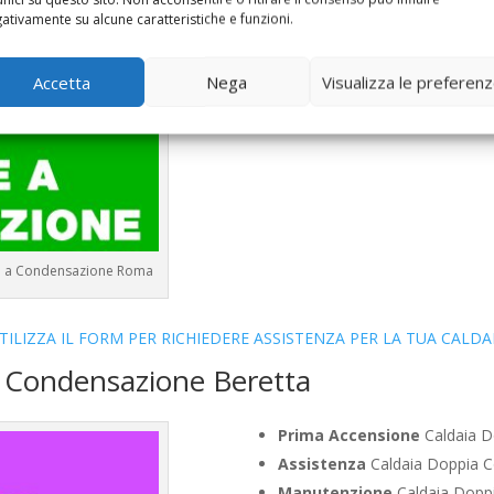
ativamente su alcune caratteristiche e funzioni.
Controllo Fumi
Caldaia Conde
Bollino Blu
Caldaia Condensaz
Vendita
Caldaia Condensazio
Accetta
Nega
Visualizza le preferen
Offerte
Caldaia Condensazion
ie a Condensazione Roma
TILIZZA IL FORM PER RICHIEDERE ASSISTENZA PER LA TUA CALDA
a Condensazione Beretta
Prima Accensione
Caldaia D
Assistenza
Caldaia Doppia C
Manutenzione
Caldaia Doppi