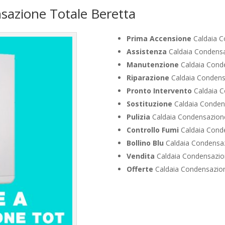
sazione Totale Beretta
Prima Accensione
Caldaia C
Assistenza
Caldaia Condensa
Manutenzione
Caldaia Conde
Riparazione
Caldaia Condens
Pronto Intervento
Caldaia C
Sostituzione
Caldaia Condens
Pulizia
Caldaia Condensazione
Controllo Fumi
Caldaia Conde
Bollino Blu
Caldaia Condensaz
Vendita
Caldaia Condensazion
Offerte
Caldaia Condensazion