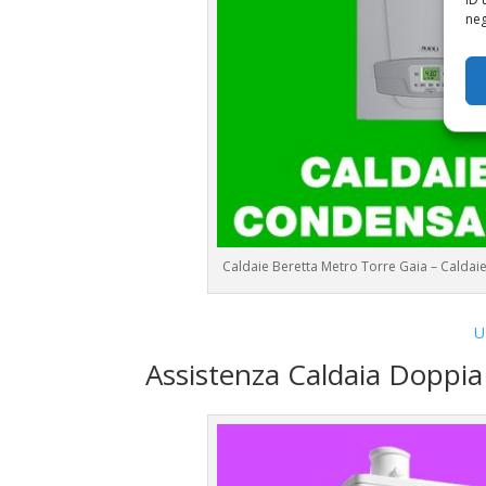
neg
Caldaie Beretta Metro Torre Gaia – Calda
U
Assistenza Caldaia Doppi