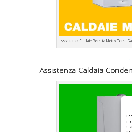
Assistenza Caldaie Beretta Metro Torre Ga
U
Assistenza Caldaia Conde
Per
mem
tec
ID 