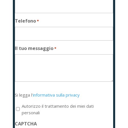
Telefono
*
Il tuo messaggio
*
Si
Si legga l'
informativa sulla privacy
legga
l'informativa
Autorizzo il trattamento dei miei dati
sulla
personali
privacy
CAPTCHA
*