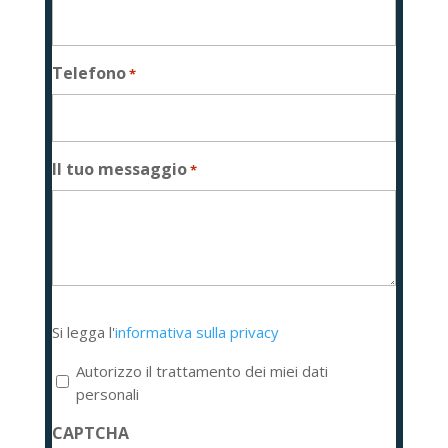
Telefono
*
Il tuo messaggio
*
Si
Si legga l'
informativa sulla privacy
legga
l'informativa
Autorizzo il trattamento dei miei dati
sulla
personali
privacy
CAPTCHA
*