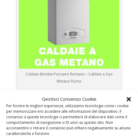
Caldaie Beretta Ponzano Romano – Caldaie a Gas
Metano Roma
Prima Accensione
Caldaia Gas Metano Beretta
Gestisci Consenso Cookie
Ponzano Romano
Per fornire le migliori esperienze, utilizziamo tecnologie come i cookie
per memorizzare e/o accedere alle informazioni del dispositivo. Il
Assistenza
Caldaia Gas Metano Beretta Ponzano
consenso a queste tecnologie ci permetterà di elaborare dati come il
Romano
comportamento di navigazione o ID unici su questo sito. Non
Manutenzione
Caldaia Gas Metano Beretta
acconsentire o ritirare il consenso può influire negativamente su alcune
caratteristiche e funzioni.
Ponzano Romano