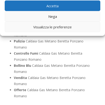
Riparazione
Caldaia Gas Metano Beretta Ponzano
Accetta
Romano
Nega
Pronto Intervento
Caldaia Gas Metano Beretta
Ponzano Romano
Visualizza le preferenze
Sostituzione
Caldaia Gas Metano Beretta Ponzano
Romano
Pulizia
Caldaia Gas Metano Beretta Ponzano
Romano
Controllo Fumi
Caldaia Gas Metano Beretta
Ponzano Romano
Bollino Blu
Caldaia Gas Metano Beretta Ponzano
Romano
Vendita
Caldaia Gas Metano Beretta Ponzano
Romano
Offerte
Caldaia Gas Metano Beretta Ponzano
Romano