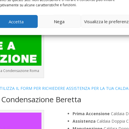
ativamente su alcune caratteristiche e funzioni.
Controllo Fumi
Caldaia Conde
Bollino Blu
Caldaia Condensaz
Vendita
Caldaia Condensazion
Accetta
Nega
Visualizza le preferen
Offerte
Caldaia Condensazion
ie a Condensazione Roma
TILIZZA IL FORM PER RICHIEDERE ASSISTENZA PER LA TUA CALDA
a Condensazione Beretta
Prima Accensione
Caldaia D
Assistenza
Caldaia Doppia C
Manutenzione
Caldaia Doppi