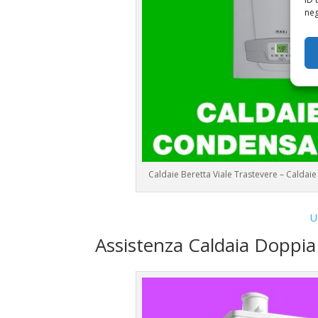
neg
Caldaie Beretta Viale Trastevere – Calda
U
Assistenza Caldaia Doppi