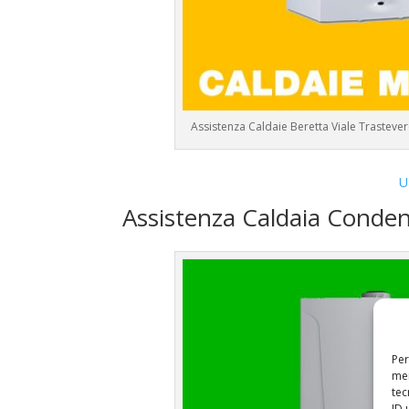
Assistenza Caldaie Beretta Viale Trasteve
U
Assistenza Caldaia Conde
Per
mem
tec
ID 