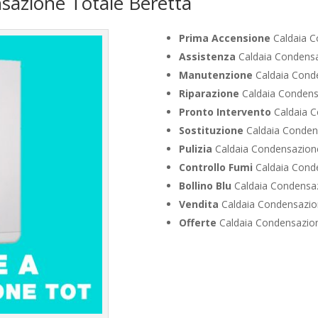
sazione Totale Beretta
Prima Accensione
Caldaia C
Assistenza
Caldaia Condensaz
Manutenzione
Caldaia Conde
Riparazione
Caldaia Condensa
Pronto Intervento
Caldaia C
Sostituzione
Caldaia Condens
Pulizia
Caldaia Condensazione
Controllo Fumi
Caldaia Conde
Bollino Blu
Caldaia Condensaz
Vendita
Caldaia Condensazion
Offerte
Caldaia Condensazion