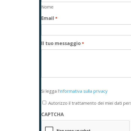
Nome
Email
*
Il tuo messaggio
*
Si
Si legga l'
informativa sulla privacy
legga
l'informativa
Autorizzo il trattamento dei miei dati per
sulla
privacy
CAPTCHA
*