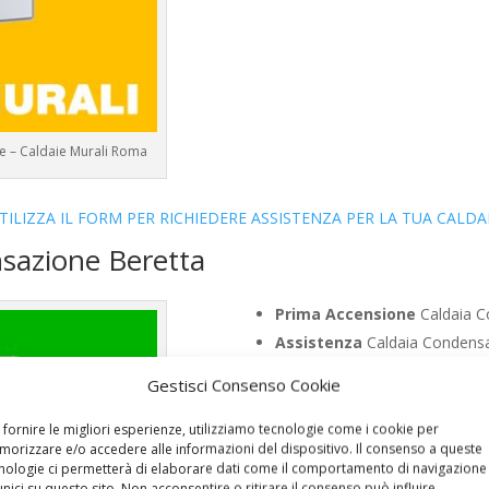
re – Caldaie Murali Roma
TILIZZA IL FORM PER RICHIEDERE ASSISTENZA PER LA TUA CALDA
nsazione Beretta
Prima Accensione
Caldaia C
Assistenza
Caldaia Condensa
Manutenzione
Caldaia Conde
Gestisci Consenso Cookie
Riparazione
Caldaia Condensa
Pronto Intervento
Caldaia C
 fornire le migliori esperienze, utilizziamo tecnologie come i cookie per
orizzare e/o accedere alle informazioni del dispositivo. Il consenso a queste
Sostituzione
Caldaia Condens
nologie ci permetterà di elaborare dati come il comportamento di navigazione
Pulizia
Caldaia Condensazione
unici su questo sito. Non acconsentire o ritirare il consenso può influire