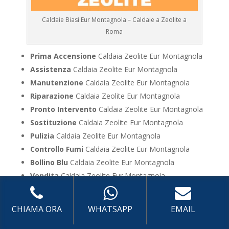
Caldaie Biasi Eur Montagnola – Caldaie a Zeolite a
Roma
Prima Accensione
Caldaia Zeolite Eur Montagnola
Assistenza
Caldaia Zeolite Eur Montagnola
Manutenzione
Caldaia Zeolite Eur Montagnola
Riparazione
Caldaia Zeolite Eur Montagnola
Pronto Intervento
Caldaia Zeolite Eur Montagnola
Sostituzione
Caldaia Zeolite Eur Montagnola
Pulizia
Caldaia Zeolite Eur Montagnola
Controllo Fumi
Caldaia Zeolite Eur Montagnola
Bollino Blu
Caldaia Zeolite Eur Montagnola
Vendita
Caldaia Zeolite Eur Montagnola
Offerte
Caldaia Zeolite Eur Montagnola
CHIAMA ORA
WHATSAPP
EMAIL
UTILIZZA IL FORM PER RICHIEDERE ASSISTENZA PER