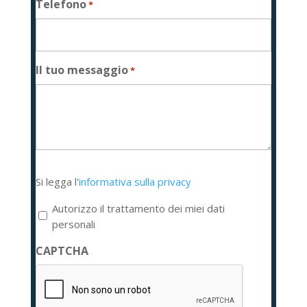
Telefono
*
Il tuo messaggio
*
Si
Si legga l'
informativa sulla privacy
legga
l'informativa
Autorizzo il trattamento dei miei dati
sulla
personali
privacy
CAPTCHA
*