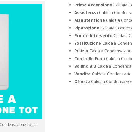
Prima Accensione
Caldaia C
Assistenza
Caldaia Condensaz
Manutenzione
Caldaia Conde
Riparazione
Caldaia Condensa
Pronto Intervento
Caldaia C
Sostituzione
Caldaia Condens
Pulizia
Caldaia Condensazione
Controllo Fumi
Caldaia Conde
Bollino Blu
Caldaia Condensaz
Vendita
Caldaia Condensazion
Offerte
Caldaia Condensazione
 a Condensazione Totale