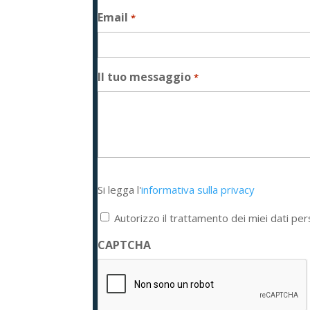
Email
*
Il tuo messaggio
*
Si
Si legga l'
informativa sulla privacy
legga
l'informativa
Autorizzo il trattamento dei miei dati per
sulla
privacy
CAPTCHA
*