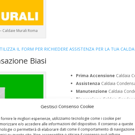
 – Caldaie Murali Roma
TILIZZA IL FORM PER RICHIEDERE ASSISTENZA PER LA TUA CALDA
sazione Biasi
Prima Accensione
Caldaia C
Assistenza
Caldaia Condensa
Manutenzione
Caldaia Conde
Riparazione
Caldaia Condensa
Gestisci Consenso Cookie
Pronto Intervento
Caldaia C
Sostituzione
Caldaia Condens
 fornire le migliori esperienze, utilizziamo tecnologie come i cookie per
Pulizia
Caldaia Condensazione
orizzare e/o accedere alle informazioni del dispositivo. Il consenso a queste
nologie ci permetterà di elaborare dati come il comportamento di navigazione
Controllo Fumi
Caldaia Conde
unici su questo sito. Non acconsentire o ritirare il consenso può influire