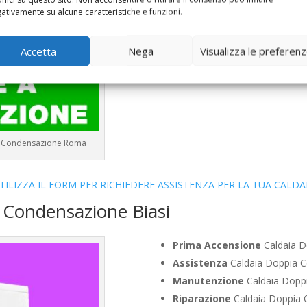
Bollino Blu
Caldaia Condensaz
ativamente su alcune caratteristiche e funzioni.
Vendita
Caldaia Condensazion
Offerte
Caldaia Condensazion
Accetta
Nega
Visualizza le preferen
e a Condensazione Roma
TILIZZA IL FORM PER RICHIEDERE ASSISTENZA PER LA TUA CALDA
 Condensazione Biasi
Prima Accensione
Caldaia D
Assistenza
Caldaia Doppia C
Manutenzione
Caldaia Doppi
Riparazione
Caldaia Doppia C