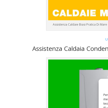
Assistenza Caldaie Biasi Pratica Di Mare
U
Assistenza Caldaia Conden
Per
mem
tec
ID 