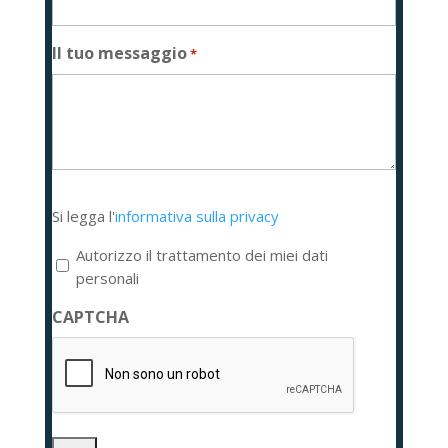
Il tuo messaggio
*
Si
Si legga l'
informativa sulla privacy
legga
l'informativa
Autorizzo il trattamento dei miei dati
sulla
personali
privacy
CAPTCHA
*