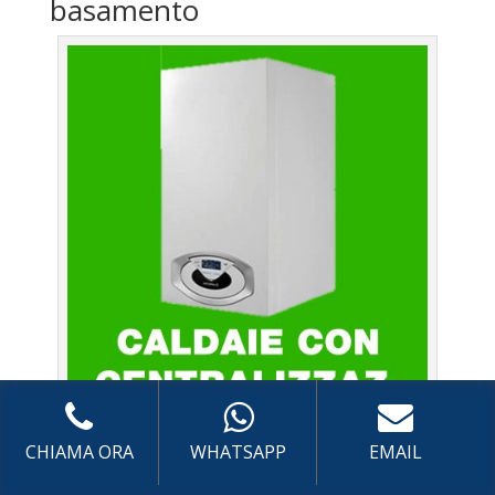
basamento
Caldaie Città Giardino – Assistenza Caldaia con sistema
CHIAMA ORA
WHATSAPP
EMAIL
di centralizzazione A BASAMENTO a Roma