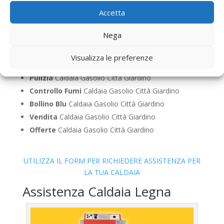
Accetta
Assistenza
Caldaia Gasolio Città Giardino
Manutenzione
Caldaia Gasolio Città Giardino
Nega
Riparazione
Caldaia Gasolio Città Giardino
Pronto Intervento
Caldaia Gasolio Città Giardino
Visualizza le preferenze
Sostituzione
Caldaia Gasolio Città Giardino
Pulizia
Caldaia Gasolio Città Giardino
Controllo Fumi
Caldaia Gasolio Città Giardino
Bollino Blu
Caldaia Gasolio Città Giardino
Vendita
Caldaia Gasolio Città Giardino
Offerte
Caldaia Gasolio Città Giardino
UTILIZZA IL FORM PER RICHIEDERE ASSISTENZA PER
LA TUA CALDAIA
Assistenza Caldaia Legna