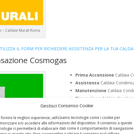
 – Caldaie Murali Roma
TILIZZA IL FORM PER RICHIEDERE ASSISTENZA PER LA TUA CALDA
ensazione Cosmogas
Prima Accensione
Caldaia C
Assistenza
Caldaia Condens
Manutenzione
Caldaia Cond
Riparazione
Caldaia Condens
Gestisci Consenso Cookie
Pronto Intervento
Caldaia 
Sostituzione
Caldaia Conden
 fornire le migliori esperienze, utilizziamo tecnologie come i cookie per
Pulizia
Caldaia Condensazion
orizzare e/o accedere alle informazioni del dispositivo. Il consenso a queste
nologie ci permetterà di elaborare dati come il comportamento di navigazione
Controllo Fumi
Caldaia Cond
unici su questo sito. Non acconsentire o ritirare il consenso può influire