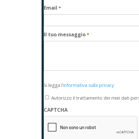
Email
*
Il tuo messaggio
*
Si
Si legga l'
informativa sulla privacy
legga
l'informativa
Autorizzo il trattamento dei miei dati per
sulla
privacy
CAPTCHA
*