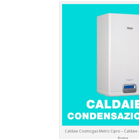
Caldaie Cosmogas Metro Cipro – Caldaie
Roma