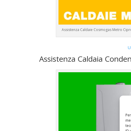
Assistenza Caldaie Cosmogas Metro Cipro
U
Assistenza Caldaia Cond
Per
mem
tec
ID 