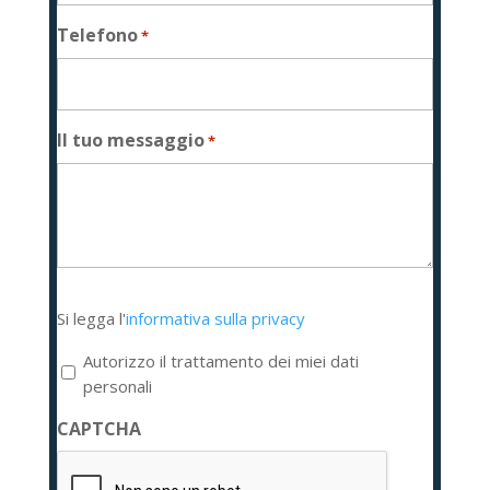
Telefono
*
Il tuo messaggio
*
Si
Si legga l'
informativa sulla privacy
legga
l'informativa
Autorizzo il trattamento dei miei dati
sulla
personali
privacy
CAPTCHA
*