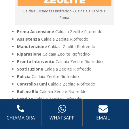
Caldaie Cosmogas Riofreddo – Caldaie a Zeolite a
Roma
Prima Accensione
Caldaia Zeolite Riofreddo
Assistenza
Caldaia Zeolite Riofreddo
Manutenzione
Caldaia Zeolite Riofreddo
Riparazione
Caldaia Zeolite Riofreddo
Pronto Intervento
Caldaia Zeolite Riofreddo
Sostituzione
Caldaia Zeolite Riofreddo
Pulizia
Caldaia Zeolite Riofreddo
Controllo Fumi
Caldaia Zeolite Riofreddo
Bollino Blu
Caldaia Zeolite Riofreddo
Vendita
Caldaia Zeolite Riofreddo
Offerte
Caldaia Zeolite Riofreddo
CHIAMA ORA
WHATSAPP
EMAIL
UTILIZZA IL FORM PER RICHIEDERE ASSISTENZA PER