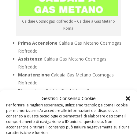
Caldaie Cosmogas Riofreddo – Caldaie a Gas Metano
Roma
Prima Accensione
Caldaia Gas Metano Cosmogas
Riofreddo
Assistenza
Caldaia Gas Metano Cosmogas
Riofreddo
Manutenzione
Caldaia Gas Metano Cosmogas
Riofreddo
Riparazione
Caldaia Gas Metano Cosmogas
Gestisci Consenso Cookie
Riofreddo
Per fornire le migliori esperienze, utilizziamo tecnologie come i cookie
Pronto Intervento
Caldaia Gas Metano Cosmogas
per memorizzare e/o accedere alle informazioni del dispositivo. Il
Riofreddo
consenso a queste tecnologie ci permetterà di elaborare dati come il
comportamento di navigazione o ID unici su questo sito. Non
Sostituzione
Caldaia Gas Metano Cosmogas
acconsentire o ritirare il consenso può influire negativamente su alcune
Riofreddo
caratteristiche e funzioni.