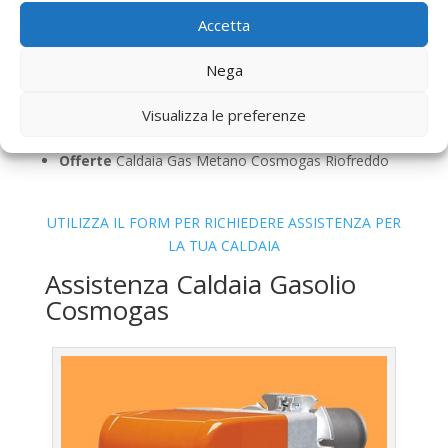
Pulizia
Caldaia Gas Metano Cosmogas Riofreddo
Accetta
Controllo Fumi
Caldaia Gas Metano Cosmogas
Riofreddo
Nega
Bollino Blu
Caldaia Gas Metano Cosmogas
Riofreddo
Visualizza le preferenze
Vendita
Caldaia Gas Metano Cosmogas Riofreddo
Offerte
Caldaia Gas Metano Cosmogas Riofreddo
UTILIZZA IL FORM PER RICHIEDERE ASSISTENZA PER
LA TUA CALDAIA
Assistenza Caldaia Gasolio
Cosmogas