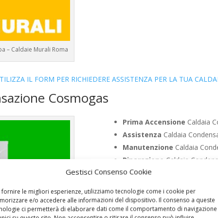
a – Caldaie Murali Roma
TILIZZA IL FORM PER RICHIEDERE ASSISTENZA PER LA TUA CALDA
ensazione Cosmogas
Prima Accensione
Caldaia C
Assistenza
Caldaia Condens
Manutenzione
Caldaia Cond
Riparazione
Caldaia Conden
Gestisci Consenso Cookie
Pronto Intervento
Caldaia 
Sostituzione
Caldaia Conden
 fornire le migliori esperienze, utilizziamo tecnologie come i cookie per
Pulizia
Caldaia Condensazion
orizzare e/o accedere alle informazioni del dispositivo. Il consenso a queste
nologie ci permetterà di elaborare dati come il comportamento di navigazione
Controllo Fumi
Caldaia Cond
unici su questo sito. Non acconsentire o ritirare il consenso può influire