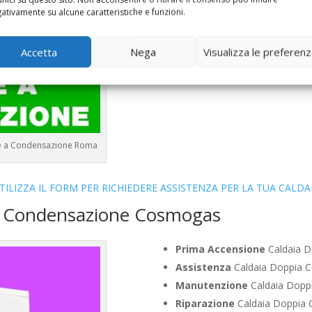
Bollino Blu
Caldaia Condensa
ativamente su alcune caratteristiche e funzioni.
Vendita
Caldaia Condensazi
Offerte
Caldaia Condensazio
Accetta
Nega
Visualizza le preferen
ie a Condensazione Roma
TILIZZA IL FORM PER RICHIEDERE ASSISTENZA PER LA TUA CALDA
ia Condensazione Cosmogas
Prima Accensione
Caldaia D
Assistenza
Caldaia Doppia 
Manutenzione
Caldaia Dopp
Riparazione
Caldaia Doppia