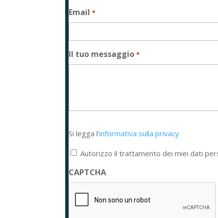
Email
*
Il tuo messaggio
*
Si
Si legga l'
informativa sulla privacy
legga
l'informativa
Autorizzo il trattamento dei miei dati per
sulla
privacy
CAPTCHA
*