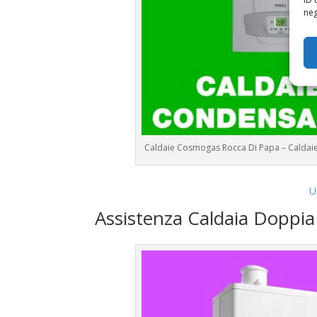
neg
Caldaie Cosmogas Rocca Di Papa – Calda
U
Assistenza Caldaia Dopp