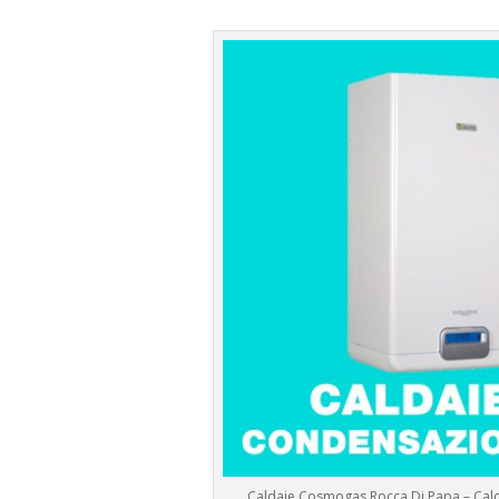
Caldaie Cosmogas Rocca Di Papa – Cal