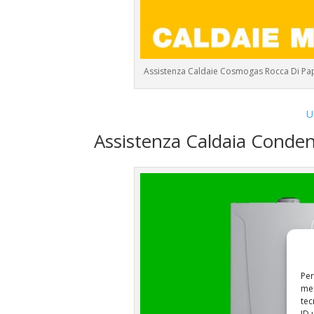
Assistenza Caldaie Cosmogas Rocca Di Pap
U
Assistenza Caldaia Cond
Per
mem
tec
ID 