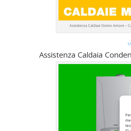
Assistenza Caldaie Divino Amore – C
U
Assistenza Caldaia Conde
Per
mem
tec
ID 