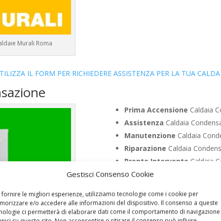
aldaie Murali Roma
TILIZZA IL FORM PER RICHIEDERE ASSISTENZA PER LA TUA CALDA
nsazione
Prima Accensione
Caldaia C
Assistenza
Caldaia Condens
Manutenzione
Caldaia Cond
Riparazione
Caldaia Condens
Pronto Intervento
Caldaia C
Gestisci Consenso Cookie
Sostituzione
Caldaia Conden
Pulizia
Caldaia Condensazion
 fornire le migliori esperienze, utilizziamo tecnologie come i cookie per
Controllo Fumi
Caldaia Cond
orizzare e/o accedere alle informazioni del dispositivo. Il consenso a queste
nologie ci permetterà di elaborare dati come il comportamento di navigazione
Bollino Blu
Caldaia Condensa
unici su questo sito. Non acconsentire o ritirare il consenso può influire