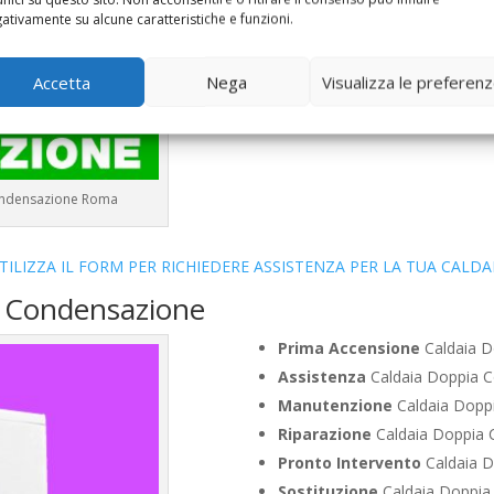
Vendita
Caldaia Condensazio
ativamente su alcune caratteristiche e funzioni.
Offerte
Caldaia Condensazio
Accetta
Nega
Visualizza le preferen
Condensazione Roma
TILIZZA IL FORM PER RICHIEDERE ASSISTENZA PER LA TUA CALDA
a Condensazione
Prima Accensione
Caldaia D
Assistenza
Caldaia Doppia 
Manutenzione
Caldaia Dopp
Riparazione
Caldaia Doppia 
Pronto Intervento
Caldaia D
Sostituzione
Caldaia Doppia