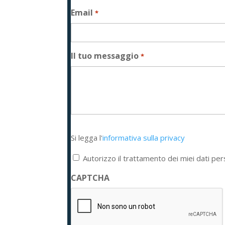
Email
*
Il tuo messaggio
*
Si
Si legga l'
informativa sulla privacy
legga
l'informativa
Autorizzo il trattamento dei miei dati per
sulla
privacy
CAPTCHA
*