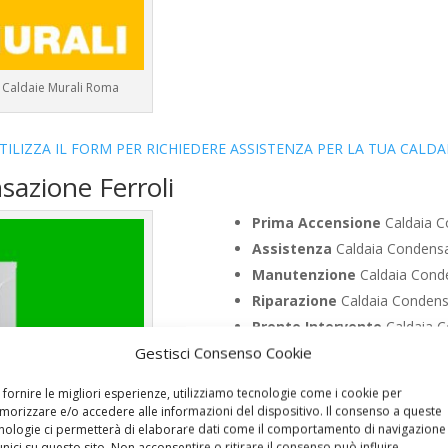
 – Caldaie Murali Roma
TILIZZA IL FORM PER RICHIEDERE ASSISTENZA PER LA TUA CALDA
sazione Ferroli
Prima Accensione
Caldaia Co
Assistenza
Caldaia Condensaz
Manutenzione
Caldaia Conden
Riparazione
Caldaia Condensaz
Pronto Intervento
Caldaia Co
Gestisci Consenso Cookie
Sostituzione
Caldaia Condensa
Pulizia
Caldaia Condensazione 
 fornire le migliori esperienze, utilizziamo tecnologie come i cookie per
Controllo Fumi
Caldaia Conden
orizzare e/o accedere alle informazioni del dispositivo. Il consenso a queste
nologie ci permetterà di elaborare dati come il comportamento di navigazione
Bollino Blu
Caldaia Condensazi
unici su questo sito. Non acconsentire o ritirare il consenso può influire