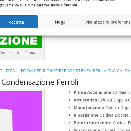
Vendita
Caldaia Condensazione
ativamente su alcune caratteristiche e funzioni.
Offerte
Caldaia Condensazione
Accetta
Nega
Visualizza le preferen
 a Condensazione Roma
TILIZZA IL FORM PER RICHIEDERE ASSISTENZA PER LA TUA CALDA
 Condensazione Ferroli
Prima Accensione
Caldaia Do
Assistenza
Caldaia Doppia Co
Manutenzione
Caldaia Doppi
Riparazione
Caldaia Doppia C
Pronto Intervento
Caldaia D
Sostituzione
Caldaia Doppia 