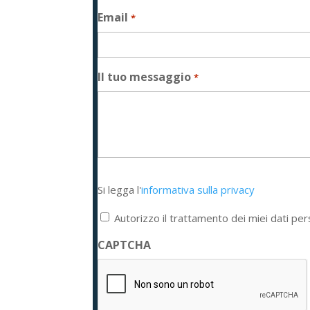
Email
*
Il tuo messaggio
*
Si
Si legga l'
informativa sulla privacy
legga
l'informativa
Autorizzo il trattamento dei miei dati per
sulla
privacy
CAPTCHA
*