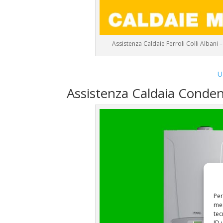
Assistenza Caldaie Ferroli Colli Albani
U
Assistenza Caldaia Conden
Per
mem
tec
ID 