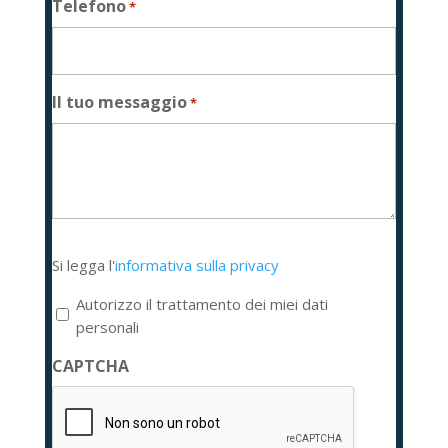
Telefono
*
Il tuo messaggio
*
Si
Si legga l'
informativa sulla privacy
legga
l'informativa
Autorizzo il trattamento dei miei dati
sulla
personali
privacy
CAPTCHA
*