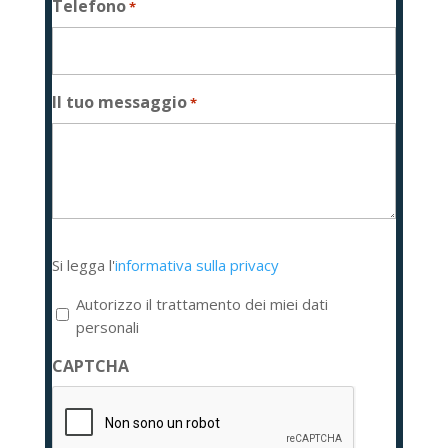
Telefono
*
Il tuo messaggio
*
Si
Si legga l'
informativa sulla privacy
legga
l'informativa
Autorizzo il trattamento dei miei dati
sulla
personali
privacy
CAPTCHA
*