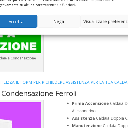
Bollino Blu
Caldaia Condensaz
ativamente su alcune caratteristiche e funzioni.
Vendita
Caldaia Condensazion
Offerte
Caldaia Condensazion
Accetta
Nega
Visualizza le preferen
aldaie a Condensazione
TILIZZA IL FORM PER RICHIEDERE ASSISTENZA PER LA TUA CALDA
 Condensazione Ferroli
Prima Accensione
Caldaia D
Alessandrino
Assistenza
Caldaia Doppia C
Manutenzione
Caldaia Doppi