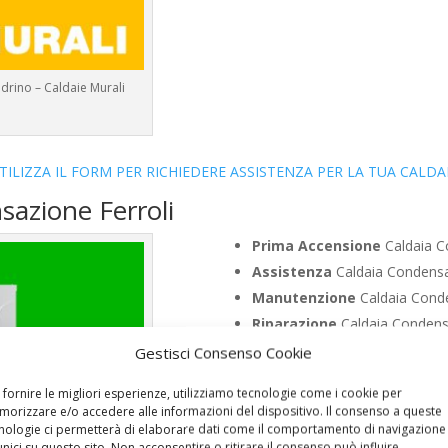
drino – Caldaie Murali
TILIZZA IL FORM PER RICHIEDERE ASSISTENZA PER LA TUA CALDA
sazione Ferroli
Prima Accensione
Caldaia C
Assistenza
Caldaia Condensa
Manutenzione
Caldaia Conde
Riparazione
Caldaia Condensa
Pronto Intervento
Caldaia C
Gestisci Consenso Cookie
Sostituzione
Caldaia Condens
 fornire le migliori esperienze, utilizziamo tecnologie come i cookie per
Pulizia
Caldaia Condensazione
orizzare e/o accedere alle informazioni del dispositivo. Il consenso a queste
Controllo Fumi
Caldaia Conde
nologie ci permetterà di elaborare dati come il comportamento di navigazione
unici su questo sito. Non acconsentire o ritirare il consenso può influire