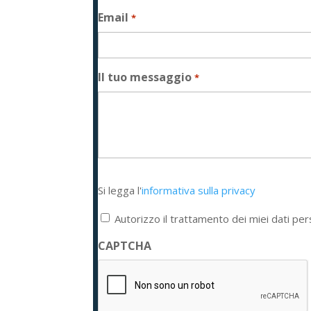
Email
*
Il tuo messaggio
*
Si
Si legga l'
informativa sulla privacy
legga
l'informativa
Autorizzo il trattamento dei miei dati per
sulla
privacy
CAPTCHA
*