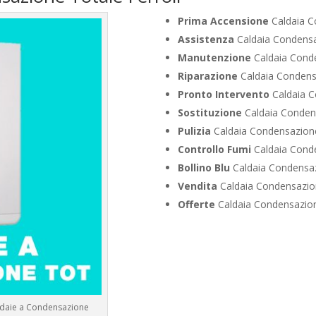
Prima Accensione
Caldaia C
Assistenza
Caldaia Condensa
Manutenzione
Caldaia Conde
Riparazione
Caldaia Condensa
Pronto Intervento
Caldaia C
Sostituzione
Caldaia Condens
Pulizia
Caldaia Condensazione
Controllo Fumi
Caldaia Conde
Bollino Blu
Caldaia Condensaz
Vendita
Caldaia Condensazion
Offerte
Caldaia Condensazion
aldaie a Condensazione