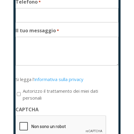
Telefono
*
Il tuo messaggio
*
Si
Si legga l'
informativa sulla privacy
legga
l'informativa
Autorizzo il trattamento dei miei dati
sulla
personali
privacy
CAPTCHA
*