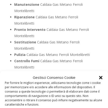
Manutenzione
Caldaia Gas Metano Ferroli
Montelibretti
Riparazione
Caldaia Gas Metano Ferroli
Montelibretti
Pronto Intervento
Caldaia Gas Metano Ferroli
Montelibretti
Sostituzione
Caldaia Gas Metano Ferroli
Montelibretti
Pulizia
Caldaia Gas Metano Ferroli Montelibretti
Controllo Fumi
Caldaia Gas Metano Ferroli
Montelibretti
Bollino Blu
Caldaia Gas Metano Ferroli Montelibretti
Gestisci Consenso Cookie
Vendita
Caldaia Gas Metano Ferroli Montelibretti
Per fornire le migliori esperienze, utilizziamo tecnologie come i cookie
Offerte
Caldaia Gas Metano Ferroli Montelibretti
per memorizzare e/o accedere alle informazioni del dispositivo. Il
consenso a queste tecnologie ci permetterà di elaborare dati come il
comportamento di navigazione o ID unici su questo sito. Non
acconsentire o ritirare il consenso può influire negativamente su alcune
UTILIZZA IL FORM PER RICHIEDERE ASSISTENZA PER
caratteristiche e funzioni.
LA TUA CALDAIA