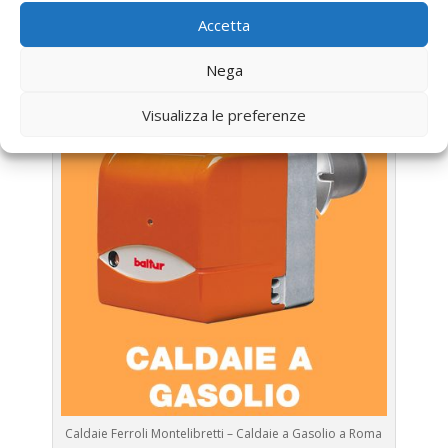
Assistenza Caldaia Gasolio
Accetta
Ferroli
Nega
Visualizza le preferenze
Caldaie Ferroli Montelibretti – Caldaie a Gasolio a Roma