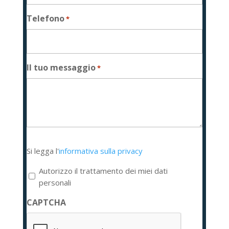
Telefono
*
Il tuo messaggio
*
Si
Si legga l'
informativa sulla privacy
legga
l'informativa
Autorizzo il trattamento dei miei dati
sulla
personali
privacy
CAPTCHA
*