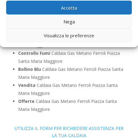
Pronto Intervento
Caldaia Gas Metano Ferroli
Accetta
Piazza Santa Maria Maggiore
Sostituzione
Caldaia Gas Metano Ferroli Piazza
Nega
Santa Maria Maggiore
Visualizza le preferenze
Pulizia
Caldaia Gas Metano Ferroli Piazza Santa
Maria Maggiore
Controllo Fumi
Caldaia Gas Metano Ferroli Piazza
Santa Maria Maggiore
Bollino Blu
Caldaia Gas Metano Ferroli Piazza Santa
Maria Maggiore
Vendita
Caldaia Gas Metano Ferroli Piazza Santa
Maria Maggiore
Offerte
Caldaia Gas Metano Ferroli Piazza Santa
Maria Maggiore
UTILIZZA IL FORM PER RICHIEDERE ASSISTENZA PER
LA TUA CALDAIA