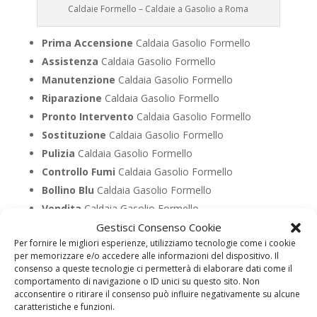
Caldaie Formello – Caldaie a Gasolio a Roma
Prima Accensione
Caldaia Gasolio Formello
Assistenza
Caldaia Gasolio Formello
Manutenzione
Caldaia Gasolio Formello
Riparazione
Caldaia Gasolio Formello
Pronto Intervento
Caldaia Gasolio Formello
Sostituzione
Caldaia Gasolio Formello
Pulizia
Caldaia Gasolio Formello
Controllo Fumi
Caldaia Gasolio Formello
Bollino Blu
Caldaia Gasolio Formello
Vendita
Caldaia Gasolio Formello
Gestisci Consenso Cookie
Offerte
Caldaia Gasolio Formello
Per fornire le migliori esperienze, utilizziamo tecnologie come i cookie
per memorizzare e/o accedere alle informazioni del dispositivo. Il
consenso a queste tecnologie ci permetterà di elaborare dati come il
UTILIZZA IL FORM PER RICHIEDERE ASSISTENZA PER
comportamento di navigazione o ID unici su questo sito. Non
LA TUA CALDAIA
acconsentire o ritirare il consenso può influire negativamente su alcune
caratteristiche e funzioni.
Assistenza Caldaia Legna