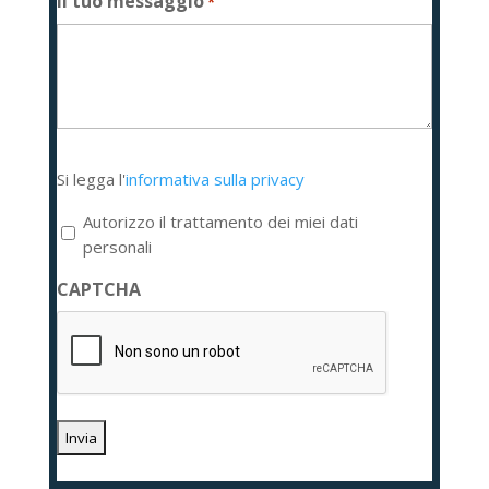
Il tuo messaggio
*
Si
Si legga l'
informativa sulla privacy
legga
l'informativa
Autorizzo il trattamento dei miei dati
sulla
personali
privacy
CAPTCHA
*