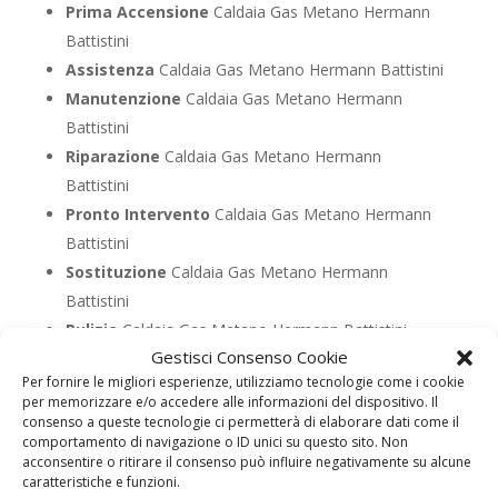
Prima Accensione
Caldaia Gas Metano Hermann
Battistini
Assistenza
Caldaia Gas Metano Hermann Battistini
Manutenzione
Caldaia Gas Metano Hermann
Battistini
Riparazione
Caldaia Gas Metano Hermann
Battistini
Pronto Intervento
Caldaia Gas Metano Hermann
Battistini
Sostituzione
Caldaia Gas Metano Hermann
Battistini
Pulizia
Caldaia Gas Metano Hermann Battistini
Gestisci Consenso Cookie
Controllo Fumi
Caldaia Gas Metano Hermann
Per fornire le migliori esperienze, utilizziamo tecnologie come i cookie
Battistini
per memorizzare e/o accedere alle informazioni del dispositivo. Il
Bollino Blu
Caldaia Gas Metano Hermann Battistini
consenso a queste tecnologie ci permetterà di elaborare dati come il
comportamento di navigazione o ID unici su questo sito. Non
Vendita
Caldaia Gas Metano Hermann Battistini
acconsentire o ritirare il consenso può influire negativamente su alcune
Offerte
Caldaia Gas Metano Hermann Battistini
caratteristiche e funzioni.