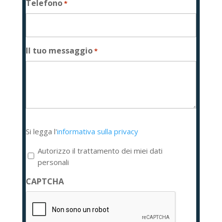
Telefono
*
Il tuo messaggio
*
Si
Si legga l'
informativa sulla privacy
legga
l'informativa
Autorizzo il trattamento dei miei dati
sulla
personali
privacy
CAPTCHA
*