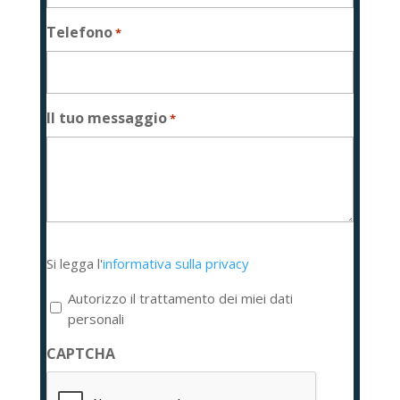
Telefono
*
Il tuo messaggio
*
Si
Si legga l'
informativa sulla privacy
legga
l'informativa
Autorizzo il trattamento dei miei dati
sulla
personali
privacy
CAPTCHA
*