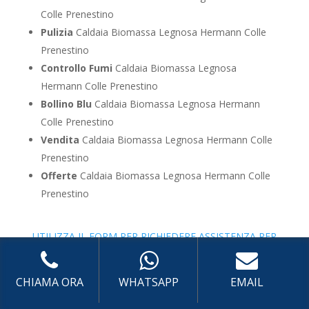
Colle Prenestino
Pulizia
Caldaia Biomassa Legnosa Hermann Colle
Prenestino
Controllo Fumi
Caldaia Biomassa Legnosa
Hermann Colle Prenestino
Bollino Blu
Caldaia Biomassa Legnosa Hermann
Colle Prenestino
Vendita
Caldaia Biomassa Legnosa Hermann Colle
Prenestino
Offerte
Caldaia Biomassa Legnosa Hermann Colle
Prenestino
UTILIZZA IL FORM PER RICHIEDERE ASSISTENZA PER
LA TUA CALDAIA
Assistenza Caldaia Zeolite
CHIAMA ORA
WHATSAPP
EMAIL