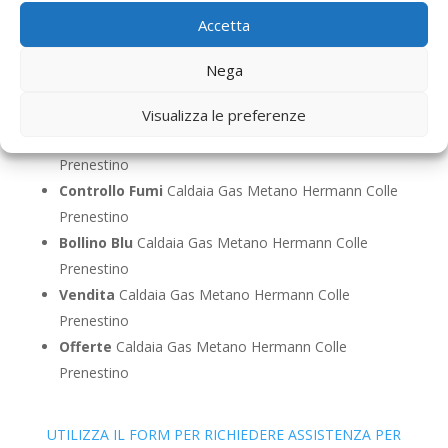
Prenestino
Accetta
Pronto Intervento
Caldaia Gas Metano Hermann
Colle Prenestino
Nega
Sostituzione
Caldaia Gas Metano Hermann Colle
Prenestino
Visualizza le preferenze
Pulizia
Caldaia Gas Metano Hermann Colle
Prenestino
Controllo Fumi
Caldaia Gas Metano Hermann Colle
Prenestino
Bollino Blu
Caldaia Gas Metano Hermann Colle
Prenestino
Vendita
Caldaia Gas Metano Hermann Colle
Prenestino
Offerte
Caldaia Gas Metano Hermann Colle
Prenestino
UTILIZZA IL FORM PER RICHIEDERE ASSISTENZA PER