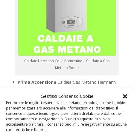
Caldaie Hermann Colle Prenestino – Caldaie a Gas
Metano Roma
Prima Accensione
Caldaia Gas Metano Hermann
Colle Prenestino
Gestisci Consenso Cookie
Assistenza
Caldaia Gas Metano Hermann Colle
Per fornire le migliori esperienze, utilizziamo tecnologie come i cookie
Prenestino
per memorizzare e/o accedere alle informazioni del dispositivo. Il
Manutenzione
Caldaia Gas Metano Hermann Colle
consenso a queste tecnologie ci permetterà di elaborare dati come il
comportamento di navigazione o ID unici su questo sito. Non
Prenestino
acconsentire o ritirare il consenso può influire negativamente su alcune
Riparazione
Caldaia Gas Metano Hermann Colle
caratteristiche e funzioni.