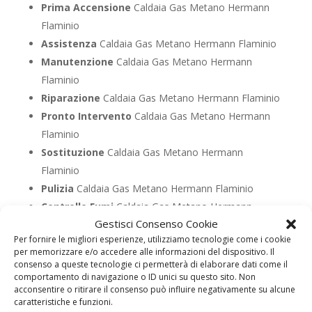
Prima Accensione
Caldaia Gas Metano Hermann
Flaminio
Assistenza
Caldaia Gas Metano Hermann Flaminio
Manutenzione
Caldaia Gas Metano Hermann
Flaminio
Riparazione
Caldaia Gas Metano Hermann Flaminio
Pronto Intervento
Caldaia Gas Metano Hermann
Flaminio
Sostituzione
Caldaia Gas Metano Hermann
Flaminio
Pulizia
Caldaia Gas Metano Hermann Flaminio
Controllo Fumi
Caldaia Gas Metano Hermann
Gestisci Consenso Cookie
Flaminio
Per fornire le migliori esperienze, utilizziamo tecnologie come i cookie
Bollino Blu
Caldaia Gas Metano Hermann Flaminio
per memorizzare e/o accedere alle informazioni del dispositivo. Il
Vendita
Caldaia Gas Metano Hermann Flaminio
consenso a queste tecnologie ci permetterà di elaborare dati come il
comportamento di navigazione o ID unici su questo sito. Non
Offerte
Caldaia Gas Metano Hermann Flaminio
acconsentire o ritirare il consenso può influire negativamente su alcune
caratteristiche e funzioni.