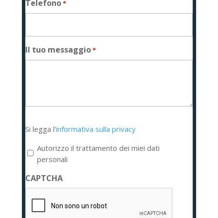
Telefono
*
Il tuo messaggio
*
Si
Si legga l'
informativa sulla privacy
legga
l'informativa
Autorizzo il trattamento dei miei dati
sulla
personali
privacy
CAPTCHA
*