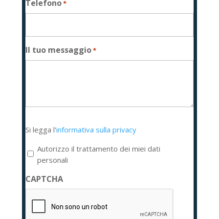
Telefono
*
Il tuo messaggio
*
Si
Si legga l'
informativa sulla privacy
legga
l'informativa
Autorizzo il trattamento dei miei dati
sulla
personali
privacy
CAPTCHA
*