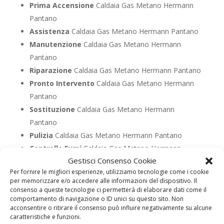
Prima Accensione
Caldaia Gas Metano Hermann
Pantano
Assistenza
Caldaia Gas Metano Hermann Pantano
Manutenzione
Caldaia Gas Metano Hermann
Pantano
Riparazione
Caldaia Gas Metano Hermann Pantano
Pronto Intervento
Caldaia Gas Metano Hermann
Pantano
Sostituzione
Caldaia Gas Metano Hermann
Pantano
Pulizia
Caldaia Gas Metano Hermann Pantano
Controllo Fumi
Caldaia Gas Metano Hermann
Gestisci Consenso Cookie
Pantano
Per fornire le migliori esperienze, utilizziamo tecnologie come i cookie
Bollino Blu
Caldaia Gas Metano Hermann Pantano
per memorizzare e/o accedere alle informazioni del dispositivo. Il
Vendita
Caldaia Gas Metano Hermann Pantano
consenso a queste tecnologie ci permetterà di elaborare dati come il
comportamento di navigazione o ID unici su questo sito. Non
Offerte
Caldaia Gas Metano Hermann Pantano
acconsentire o ritirare il consenso può influire negativamente su alcune
caratteristiche e funzioni.