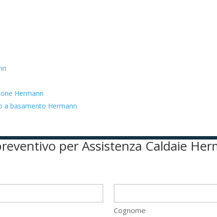
nn
azione Hermann
zato a basamento Hermann
l preventivo per Assistenza Caldaie He
Cognome