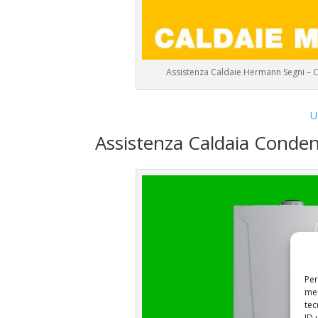
Assistenza Caldaie Hermann Segni – 
U
Assistenza Caldaia Cond
Per
mem
tec
ID 