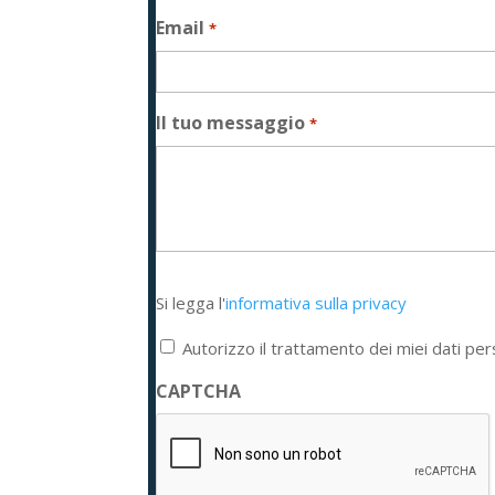
Email
*
Il tuo messaggio
*
Si
Si legga l'
informativa sulla privacy
legga
l'informativa
Autorizzo il trattamento dei miei dati per
sulla
privacy
CAPTCHA
*