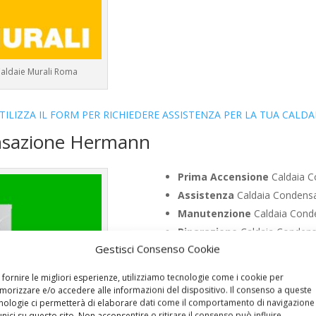
Caldaie Murali Roma
TILIZZA IL FORM PER RICHIEDERE ASSISTENZA PER LA TUA CALDA
ensazione Hermann
Prima Accensione
Caldaia C
Assistenza
Caldaia Condens
Manutenzione
Caldaia Cond
Riparazione
Caldaia Condens
Gestisci Consenso Cookie
Pronto Intervento
Caldaia 
Sostituzione
Caldaia Conden
 fornire le migliori esperienze, utilizziamo tecnologie come i cookie per
Pulizia
Caldaia Condensazion
orizzare e/o accedere alle informazioni del dispositivo. Il consenso a queste
nologie ci permetterà di elaborare dati come il comportamento di navigazione
Controllo Fumi
Caldaia Cond
unici su questo sito. Non acconsentire o ritirare il consenso può influire