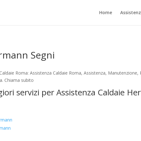
Home
Assisten
ermann Segni
Caldaie Roma: Assistenza Caldaie Roma, Assistenza, Manutenzione, Ri
ta. Chiama subito
giori servizi per Assistenza Caldaie H
ermann
rmann