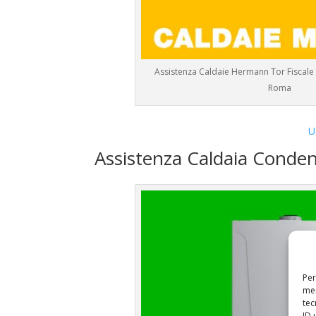
Assistenza Caldaie Hermann Tor Fiscale
Roma
U
Assistenza Caldaia Cond
Per
mem
tec
ID 