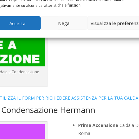
Controllo Fumi
Caldaia Cond
ativamente su alcune caratteristiche e funzioni.
Bollino Blu
Caldaia Condensa
Vendita
Caldaia Condensazio
Accetta
Nega
Visualizza le preferen
Offerte
Caldaia Condensazio
ldaie a Condensazione
TILIZZA IL FORM PER RICHIEDERE ASSISTENZA PER LA TUA CALDA
ia Condensazione Hermann
Prima Accensione
Caldaia D
Roma