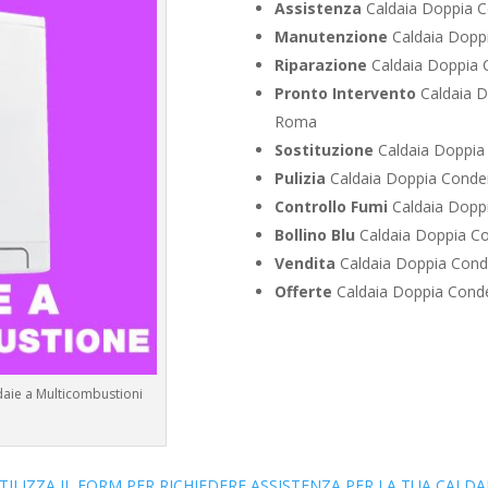
Assistenza
Caldaia Doppia 
Manutenzione
Caldaia Dopp
Riparazione
Caldaia Doppia 
Pronto Intervento
Caldaia D
Roma
Sostituzione
Caldaia Doppia
Pulizia
Caldaia Doppia Conde
Controllo Fumi
Caldaia Dopp
Bollino Blu
Caldaia Doppia C
Vendita
Caldaia Doppia Cond
Offerte
Caldaia Doppia Cond
aie a Multicombustioni
TILIZZA IL FORM PER RICHIEDERE ASSISTENZA PER LA TUA CALDA