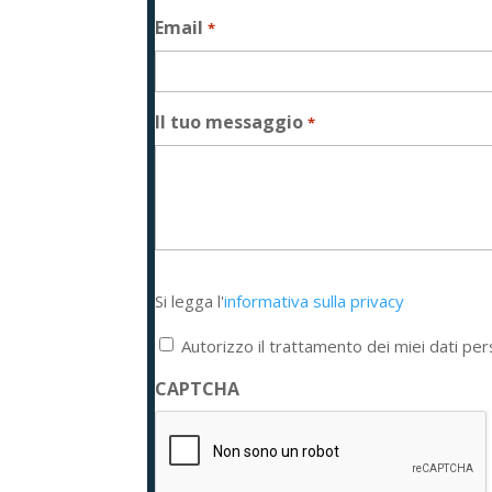
Email
*
Il tuo messaggio
*
Si
Si legga l'
informativa sulla privacy
legga
l'informativa
Autorizzo il trattamento dei miei dati per
sulla
privacy
CAPTCHA
*