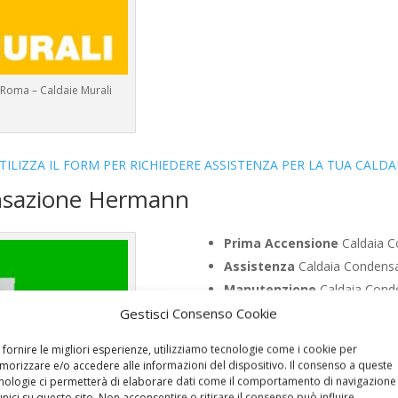
 Roma – Caldaie Murali
TILIZZA IL FORM PER RICHIEDERE ASSISTENZA PER LA TUA CALDA
ensazione Hermann
Prima Accensione
Caldaia C
Assistenza
Caldaia Condens
Manutenzione
Caldaia Cond
Riparazione
Caldaia Condens
Gestisci Consenso Cookie
Pronto Intervento
Caldaia C
 fornire le migliori esperienze, utilizziamo tecnologie come i cookie per
Sostituzione
Caldaia Conden
orizzare e/o accedere alle informazioni del dispositivo. Il consenso a queste
Pulizia
Caldaia Condensazion
nologie ci permetterà di elaborare dati come il comportamento di navigazione
unici su questo sito. Non acconsentire o ritirare il consenso può influire