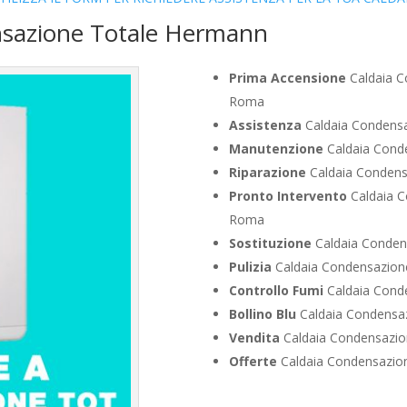
nsazione Totale Hermann
Prima Accensione
Caldaia C
Roma
Assistenza
Caldaia Condensa
Manutenzione
Caldaia Cond
Riparazione
Caldaia Condens
Pronto Intervento
Caldaia C
Roma
Sostituzione
Caldaia Conden
Pulizia
Caldaia Condensazion
Controllo Fumi
Caldaia Cond
Bollino Blu
Caldaia Condensa
Vendita
Caldaia Condensazio
Offerte
Caldaia Condensazio