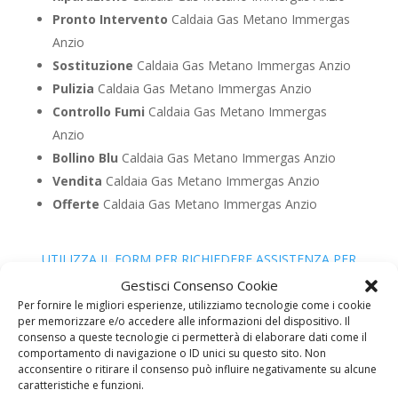
Pronto Intervento
Caldaia Gas Metano Immergas
Anzio
Sostituzione
Caldaia Gas Metano Immergas Anzio
Pulizia
Caldaia Gas Metano Immergas Anzio
Controllo Fumi
Caldaia Gas Metano Immergas
Anzio
Bollino Blu
Caldaia Gas Metano Immergas Anzio
Vendita
Caldaia Gas Metano Immergas Anzio
Offerte
Caldaia Gas Metano Immergas Anzio
UTILIZZA IL FORM PER RICHIEDERE ASSISTENZA PER
LA TUA CALDAIA
Gestisci Consenso Cookie
Per fornire le migliori esperienze, utilizziamo tecnologie come i cookie
Assistenza Caldaia Gasolio
per memorizzare e/o accedere alle informazioni del dispositivo. Il
Immergas
consenso a queste tecnologie ci permetterà di elaborare dati come il
comportamento di navigazione o ID unici su questo sito. Non
acconsentire o ritirare il consenso può influire negativamente su alcune
caratteristiche e funzioni.