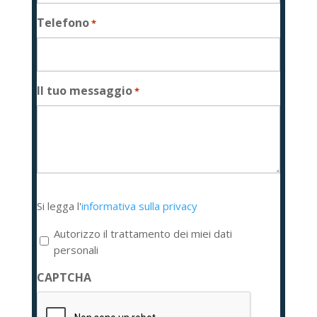
Telefono
*
Il tuo messaggio
*
Si
Si legga l'
informativa sulla privacy
legga
l'informativa
Autorizzo il trattamento dei miei dati
sulla
personali
privacy
CAPTCHA
*