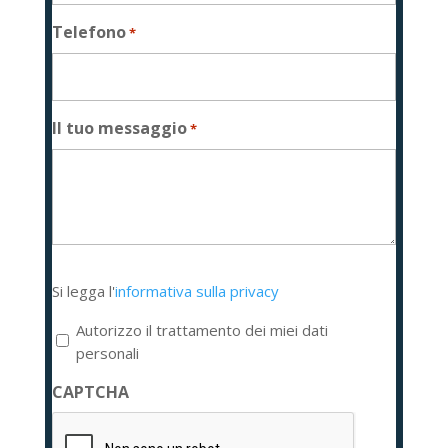
Telefono
*
Il tuo messaggio
*
Si
Si legga l'
informativa sulla privacy
legga
l'informativa
Autorizzo il trattamento dei miei dati
sulla
personali
privacy
CAPTCHA
*