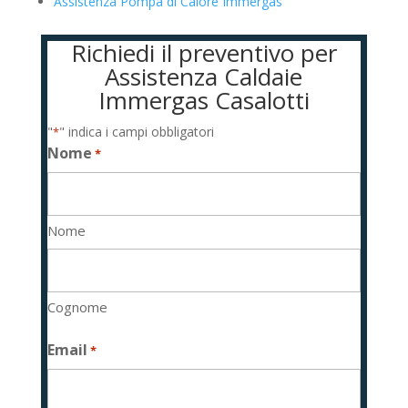
Assistenza Pompa di Calore Immergas
Richiedi il preventivo per
Assistenza Caldaie
Immergas Casalotti
"
" indica i campi obbligatori
*
Nome
*
Nome
Cognome
Email
*