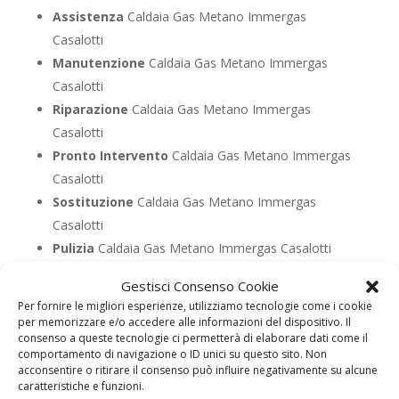
Assistenza
Caldaia Gas Metano Immergas
Casalotti
Manutenzione
Caldaia Gas Metano Immergas
Casalotti
Riparazione
Caldaia Gas Metano Immergas
Casalotti
Pronto Intervento
Caldaia Gas Metano Immergas
Casalotti
Sostituzione
Caldaia Gas Metano Immergas
Casalotti
Pulizia
Caldaia Gas Metano Immergas Casalotti
Controllo Fumi
Caldaia Gas Metano Immergas
Gestisci Consenso Cookie
Casalotti
Per fornire le migliori esperienze, utilizziamo tecnologie come i cookie
Bollino Blu
Caldaia Gas Metano Immergas Casalotti
per memorizzare e/o accedere alle informazioni del dispositivo. Il
consenso a queste tecnologie ci permetterà di elaborare dati come il
Vendita
Caldaia Gas Metano Immergas Casalotti
comportamento di navigazione o ID unici su questo sito. Non
Offerte
Caldaia Gas Metano Immergas Casalotti
acconsentire o ritirare il consenso può influire negativamente su alcune
caratteristiche e funzioni.