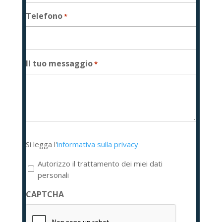
Telefono
*
Il tuo messaggio
*
Si
Si legga l'
informativa sulla privacy
legga
l'informativa
Autorizzo il trattamento dei miei dati
sulla
personali
privacy
CAPTCHA
*