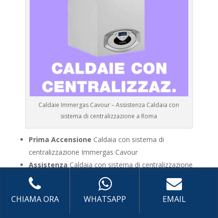
Caldaie Immergas Cavour – Assistenza Caldaia con
sistema di centralizzazione a Roma
Prima Accensione
Caldaia con sistema di
centralizzazione Immergas Cavour
Assistenza
Caldaia con sistema di centralizzazione
Immergas Cavour
Manutenzione
Caldaia con sistema di
CHIAMA ORA
WHATSAPP
EMAIL
centralizzazione Immergas Cavour
Riparazione
Caldaia con sistema di centralizzazione