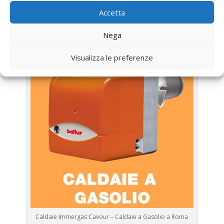
Assistenza Caldaia Gasolio
Accetta
Immergas
Nega
Visualizza le preferenze
Caldaie Immergas Cavour – Caldaie a Gasolio a Roma