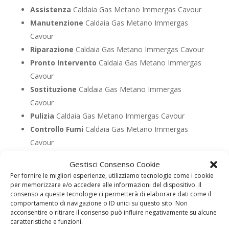
Assistenza
Caldaia Gas Metano Immergas Cavour
Manutenzione
Caldaia Gas Metano Immergas
Cavour
Riparazione
Caldaia Gas Metano Immergas Cavour
Pronto Intervento
Caldaia Gas Metano Immergas
Cavour
Sostituzione
Caldaia Gas Metano Immergas
Cavour
Pulizia
Caldaia Gas Metano Immergas Cavour
Controllo Fumi
Caldaia Gas Metano Immergas
Cavour
Bollino Blu
Caldaia Gas Metano Immergas Cavour
Gestisci Consenso Cookie
Vendita
Caldaia Gas Metano Immergas Cavour
Per fornire le migliori esperienze, utilizziamo tecnologie come i cookie
Offerte
Caldaia Gas Metano Immergas Cavour
per memorizzare e/o accedere alle informazioni del dispositivo. Il
consenso a queste tecnologie ci permetterà di elaborare dati come il
comportamento di navigazione o ID unici su questo sito. Non
acconsentire o ritirare il consenso può influire negativamente su alcune
UTILIZZA IL FORM PER RICHIEDERE ASSISTENZA PER
caratteristiche e funzioni.
LA TUA CALDAIA