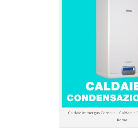
Caldaie Immergas Cornelia – Caldaie a
Roma