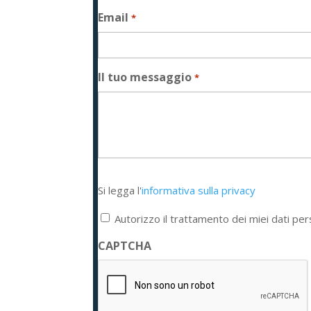
Email
*
Il tuo messaggio
*
Si
Si legga l'
informativa sulla privacy
legga
l'informativa
Autorizzo il trattamento dei miei dati per
sulla
privacy
CAPTCHA
*