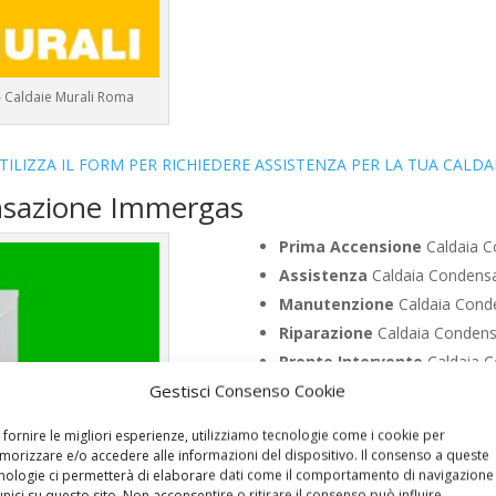
– Caldaie Murali Roma
TILIZZA IL FORM PER RICHIEDERE ASSISTENZA PER LA TUA CALDA
nsazione Immergas
Prima Accensione
Caldaia C
Assistenza
Caldaia Condensa
Manutenzione
Caldaia Cond
Riparazione
Caldaia Condens
Pronto Intervento
Caldaia C
Gestisci Consenso Cookie
Sostituzione
Caldaia Conden
Pulizia
Caldaia Condensazion
 fornire le migliori esperienze, utilizziamo tecnologie come i cookie per
Controllo Fumi
Caldaia Cond
orizzare e/o accedere alle informazioni del dispositivo. Il consenso a queste
nologie ci permetterà di elaborare dati come il comportamento di navigazione
Bollino Blu
Caldaia Condensa
unici su questo sito. Non acconsentire o ritirare il consenso può influire