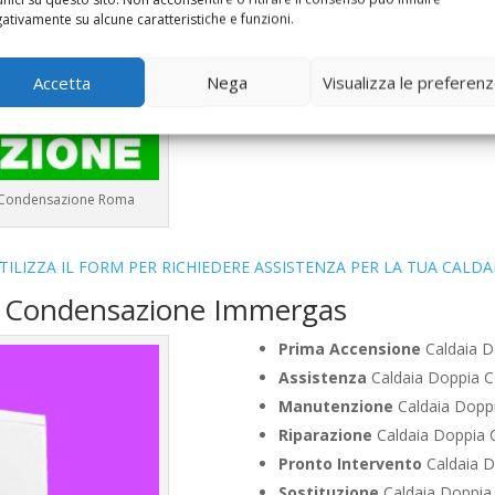
Vendita
Caldaia Condensazio
ativamente su alcune caratteristiche e funzioni.
Offerte
Caldaia Condensazio
Accetta
Nega
Visualizza le preferen
a Condensazione Roma
TILIZZA IL FORM PER RICHIEDERE ASSISTENZA PER LA TUA CALDA
ia Condensazione Immergas
Prima Accensione
Caldaia D
Assistenza
Caldaia Doppia C
Manutenzione
Caldaia Dopp
Riparazione
Caldaia Doppia 
Pronto Intervento
Caldaia D
Sostituzione
Caldaia Doppia