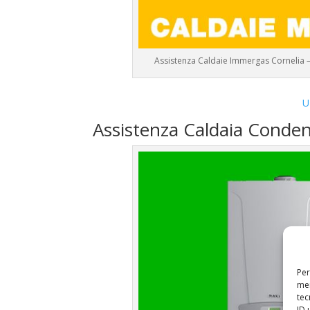
Assistenza Caldaie Immergas Cornelia 
U
Assistenza Caldaia Conde
Per
mem
tec
ID 