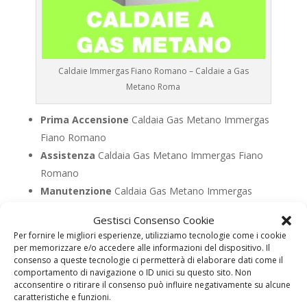
Caldaie Immergas Fiano Romano – Caldaie a Gas
Metano Roma
Prima Accensione
Caldaia Gas Metano Immergas
Fiano Romano
Assistenza
Caldaia Gas Metano Immergas Fiano
Romano
Manutenzione
Caldaia Gas Metano Immergas
Fiano Romano
Gestisci Consenso Cookie
Riparazione
Caldaia Gas Metano Immergas Fiano
Per fornire le migliori esperienze, utilizziamo tecnologie come i cookie
Romano
per memorizzare e/o accedere alle informazioni del dispositivo. Il
consenso a queste tecnologie ci permetterà di elaborare dati come il
Pronto Intervento
Caldaia Gas Metano Immergas
comportamento di navigazione o ID unici su questo sito. Non
Fiano Romano
acconsentire o ritirare il consenso può influire negativamente su alcune
caratteristiche e funzioni.
Sostituzione
Caldaia Gas Metano Immergas Fiano