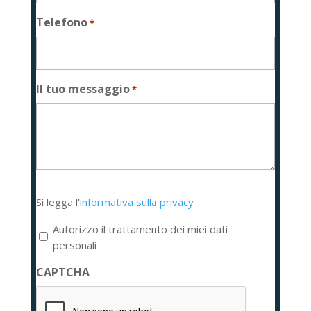
Telefono
*
Il tuo messaggio
*
Si
Si legga l'
informativa sulla privacy
legga
l'informativa
Autorizzo il trattamento dei miei dati
sulla
personali
privacy
CAPTCHA
*