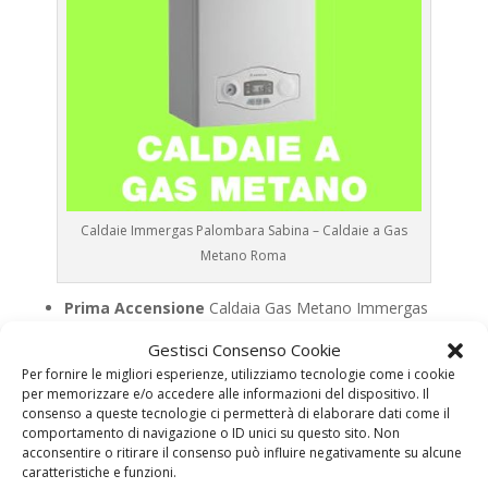
Caldaie Immergas Palombara Sabina – Caldaie a Gas
Metano Roma
Prima Accensione
Caldaia Gas Metano Immergas
Palombara Sabina
Gestisci Consenso Cookie
Assistenza
Caldaia Gas Metano Immergas
Per fornire le migliori esperienze, utilizziamo tecnologie come i cookie
Palombara Sabina
per memorizzare e/o accedere alle informazioni del dispositivo. Il
consenso a queste tecnologie ci permetterà di elaborare dati come il
Manutenzione
Caldaia Gas Metano Immergas
comportamento di navigazione o ID unici su questo sito. Non
Palombara Sabina
acconsentire o ritirare il consenso può influire negativamente su alcune
caratteristiche e funzioni.
Riparazione
Caldaia Gas Metano Immergas