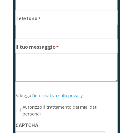
Telefono
*
Il tuo messaggio
*
Si
Si legga l'
informativa sulla privacy
legga
l'informativa
Autorizzo il trattamento dei miei dati
sulla
personali
privacy
CAPTCHA
*