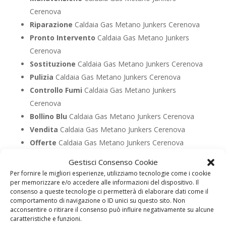
Cerenova
Riparazione
Caldaia Gas Metano Junkers Cerenova
Pronto Intervento
Caldaia Gas Metano Junkers
Cerenova
Sostituzione
Caldaia Gas Metano Junkers Cerenova
Pulizia
Caldaia Gas Metano Junkers Cerenova
Controllo Fumi
Caldaia Gas Metano Junkers
Cerenova
Bollino Blu
Caldaia Gas Metano Junkers Cerenova
Vendita
Caldaia Gas Metano Junkers Cerenova
Offerte
Caldaia Gas Metano Junkers Cerenova
Gestisci Consenso Cookie
Per fornire le migliori esperienze, utilizziamo tecnologie come i cookie
UTILIZZA IL FORM PER RICHIEDERE ASSISTENZA PER
per memorizzare e/o accedere alle informazioni del dispositivo. Il
LA TUA CALDAIA
consenso a queste tecnologie ci permetterà di elaborare dati come il
Assistenza Caldaia Gasolio
comportamento di navigazione o ID unici su questo sito. Non
acconsentire o ritirare il consenso può influire negativamente su alcune
Junkers
caratteristiche e funzioni.