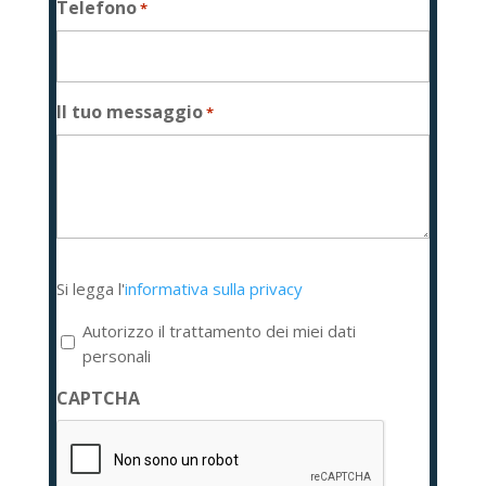
Telefono
*
Il tuo messaggio
*
Si
Si legga l'
informativa sulla privacy
legga
l'informativa
Autorizzo il trattamento dei miei dati
sulla
personali
privacy
CAPTCHA
*