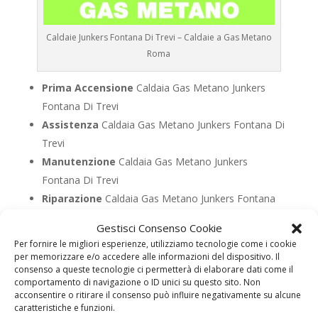
Caldaie Junkers Fontana Di Trevi – Caldaie a Gas Metano
Roma
Prima Accensione
Caldaia Gas Metano Junkers
Fontana Di Trevi
Assistenza
Caldaia Gas Metano Junkers Fontana Di
Trevi
Manutenzione
Caldaia Gas Metano Junkers
Fontana Di Trevi
Riparazione
Caldaia Gas Metano Junkers Fontana
Di Trevi
Gestisci Consenso Cookie
Pronto Intervento
Caldaia Gas Metano Junkers
Per fornire le migliori esperienze, utilizziamo tecnologie come i cookie
Fontana Di Trevi
per memorizzare e/o accedere alle informazioni del dispositivo. Il
consenso a queste tecnologie ci permetterà di elaborare dati come il
Sostituzione
Caldaia Gas Metano Junkers Fontana
comportamento di navigazione o ID unici su questo sito. Non
Di Trevi
acconsentire o ritirare il consenso può influire negativamente su alcune
caratteristiche e funzioni.
Pulizia
Caldaia Gas Metano Junkers Fontana Di