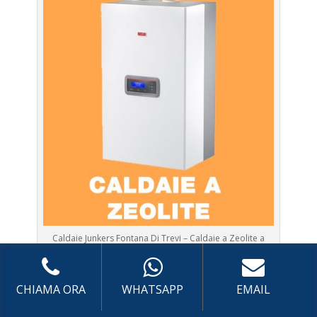
Caldaie Junkers Fontana Di Trevi – Caldaie a Zeolite a
Roma
Prima Accensione
Caldaia Zeolite Fontana Di Trevi
CHIAMA ORA
WHATSAPP
EMAIL
Assistenza
Caldaia Zeolite Fontana Di Trevi