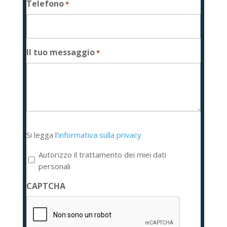
Telefono
*
Il tuo messaggio
*
Si
Si legga l'
informativa sulla privacy
legga
l'informativa
Autorizzo il trattamento dei miei dati
sulla
personali
privacy
CAPTCHA
*